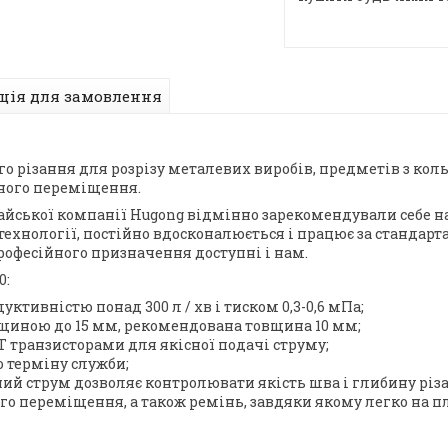
ція для замовлення
го різання для розрізу металевих виробів, предметів з ко
ного переміщення.
йської компанії Hugong відмінно зарекомендували себе на 
хнології, постійно вдосконалюється і працює за стандартами 
професійного призначення доступні і нам.
0:
ктивністю понад 300 л / хв і тиском 0,3-0,6 мПа;
вщиною до 15 мм, рекомендована товщина 10 мм;
транзисторами для якісної подачі струму;
о терміну служби;
й струм дозволяє контролювати якість шва і глибину різа
го переміщення, а також ремінь, завдяки якому легко на п