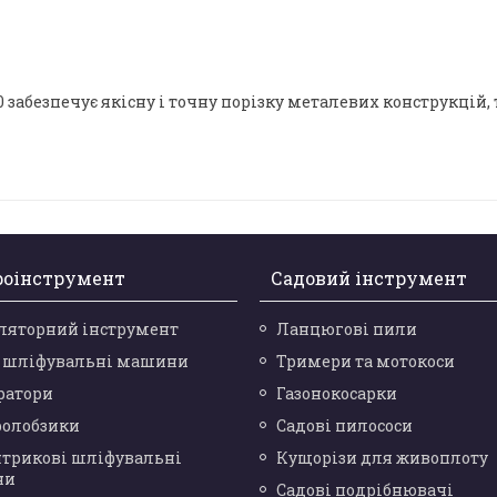
забезпечує якісну і точну порізку металевих конструкцій, т
роінструмент
Садовий інструмент
ляторний інструмент
Ланцюгові пили
і шліфувальні машини
Тримери та мотокоси
ратори
Газонокосарки
ролобзики
Садові пилососи
нтрикові шліфувальні
Кущорізи для живоплоту
ни
Садові подрібнювачі