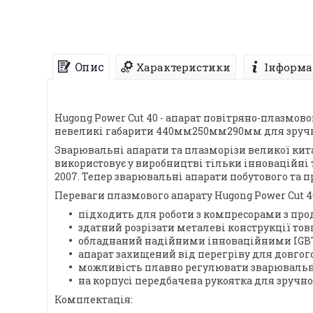
Опис
Характеристики
Інформа
Hugong Power Cut 40 - апарат повітряно-плазмово
невеликі габарити 440мм250мм290мм для зруч
Зварювальні апарати та плазморізи великої кита
використовує у виробництві тільки інноваційні те
2007. Тепер зварювальні апарати побутового та 
Переваги плазмового апарату Hugong Power Cut 4
підходить для роботи з компресорами з проду
здатний розрізати металеві конструкції то
обладнаний надійними інноваційними IGBT 
апарат захищений від перегріву для довгог
можливість плавно регулювати зварювальни
на корпусі передбачена рукоятка для зручно
Комплектація: