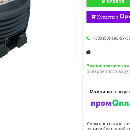
Купити
Купити з
+380 (50) 493-57-5
повернення товару 
У компанії підключ
купити будь-який т