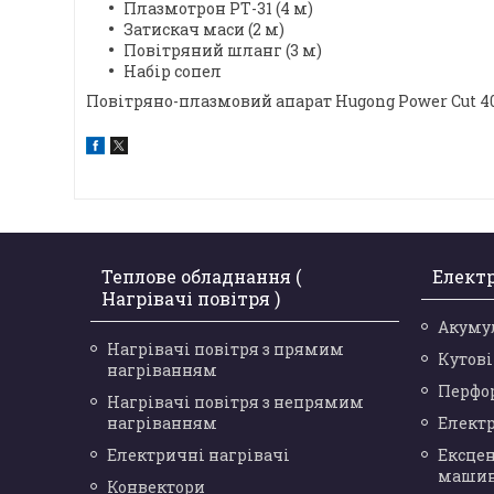
Плазмотрон РТ-31 (4 м)
Затискач маси (2 м)
Повітряний шланг (3 м)
Набір сопел
Повітряно-плазмовий апарат Hugong Power Cut 40 
Теплове обладнання (
Елект
Нагрівачі повітря )
Акуму
Нагрівачі повітря з прямим
Кутов
нагріванням
Перфо
Нагрівачі повітря з непрямим
нагріванням
Елект
Електричні нагрівачі
Ексце
маши
Конвектори