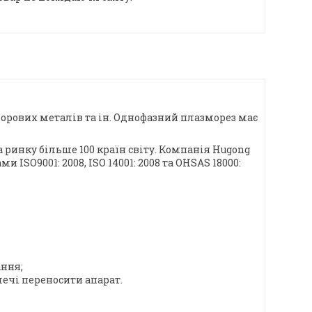
льорових металів та ін. Однофазний плазморез має
ринку більше 100 країн світу. Компанія Hugong
ISO9001: 2008, ISO 14001: 2008 та OHSAS 18000:
ння;
лечі переносити апарат.