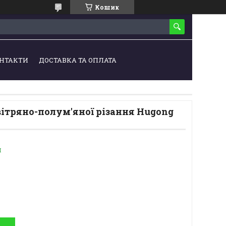
Кошик
НТАКТИ
ДОСТАВКА ТА ОПЛАТА
ітряно-полум'яної різання Hugong
и