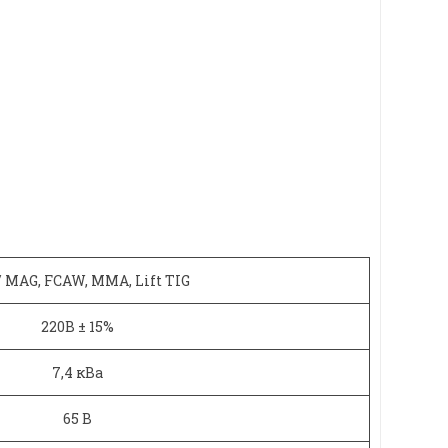
/ MAG, FCAW, MMA, Lift TIG
220В ± 15%
7,4 кВа
65 В