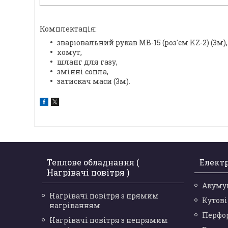
Комплектація:
зварювальний рукав МВ-15 (роз'єм KZ-2) (3м),
хомут,
шланг для газу,
змінні сопла,
затискач маси (3м).
Теплове обладнання (
Елект
Нагрівачі повітря )
Акуму
Нагрівачі повітря з прямим
Кутов
нагріванням
Перфо
Нагрівачі повітря з непрямим