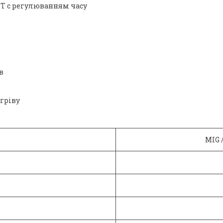
OT c регулюванням часу
в
гріву
MIG 