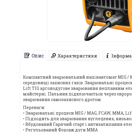
Опис
Характеристики
Інформа
Компактний зварювальний напівавтомат MIG / M
середовищі захисних газів. Зварювальні проце
Lift TIG аргонодугове зварювання неплавким ел
майстерні. Пальник підключається через євроро
зварювання самозахисного дротом.
Переваги:
• Зварювальні процеси MIG / MAG, FCAW, MMA, Lif
• Підходить для зварювання вуглецевих, низьк
• Вбудований Гарячий старт і антизалипання ел
• Регульований Форсаж дуги ММА