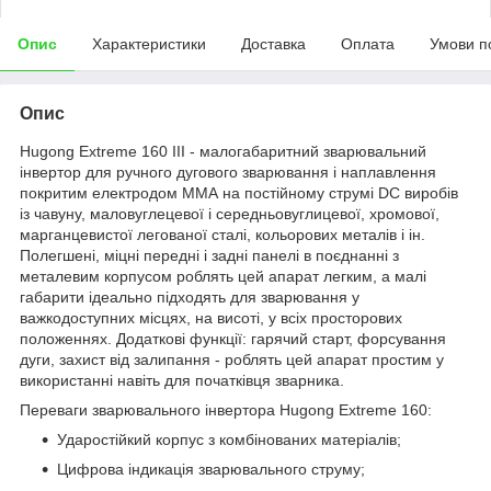
Опис
Характеристики
Доставка
Оплата
Умови п
Опис
Hugong Extreme 160 III - малогабаритний зварювальний
інвертор для ручного дугового зварювання і наплавлення
покритим електродом ММА на постійному струмі DC виробів
із чавуну, маловуглецевої і середньовуглицевої, хромової,
марганцевистої легованої сталі, кольорових металів і ін.
Полегшені, міцні передні і задні панелі в поєднанні з
металевим корпусом роблять цей апарат легким, а малі
габарити ідеально підходять для зварювання у
важкодоступних місцях, на висоті, у всіх просторових
положеннях. Додаткові функції: гарячий старт, форсування
дуги, захист від залипання - роблять цей апарат простим у
використанні навіть для початківця зварника.
Переваги зварювального інвертора Hugong Extreme 160:
Ударостійкий корпус з комбінованих матеріалів;
Цифрова індикація зварювального струму;