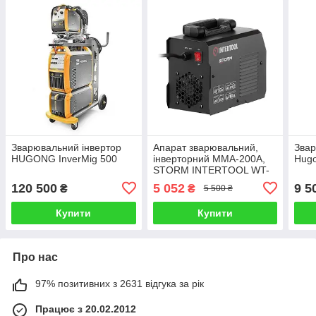
Зварювальний інвертор
Апарат зварювальний,
Звар
HUGONG InverMig 500
інверторний MMA-200A,
Hugo
STORM INTERTOOL WT-
4005
120 500
5 052
9 5
₴
₴
5 500 ₴
Купити
Купити
Про нас
97% позитивних з 2631 відгука за рік
Працює з 20.02.2012