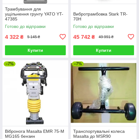
Трамбування для
ущільнення грунту YATO YT-
Вибротрамбовка Stark TR-
47385
70H
Готово до відправки
Готово до відправки
4 322
45 742
₴
₴
5 145 ₴
49 991 ₴
Купити
Купити
–7%
–7%
Вібронога Masalta EMR 75-M
Транспортувальні колеса
MG165 бензин
Masalta до MSR90