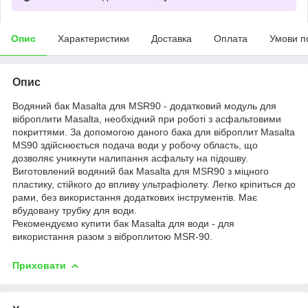
Опис
Характеристики
Доставка
Оплата
Умови п
Опис
Водяний бак Masalta для MSR90 - додатковий модуль для
віброплити Masalta, необхідний при роботі з асфальтовими
покриттями. За допомогою даного бака для віброплит Masalta
MS90 здійснюється подача води у робочу область, що
дозволяє уникнути налипання асфальту на підошву.
Виготовлений водяний бак Masalta для MSR90 з міцного
пластику, стійкого до впливу ультрафіолету. Легко кріпиться до
рами, без використання додаткових інструментів. Має
вбудовану трубку для води.
Рекомендуємо купити бак Masalta для води - для
використання разом з віброплитою MSR-90.
Приховати