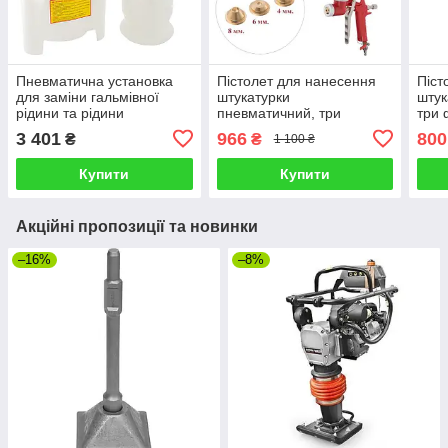
Пневматична установка
Пістолет для нанесення
Піст
для заміни гальмівної
штукатурки
штук
рідини та рідини
пневматичний, три
три 
зчеплення бак 2 л для
форсунки, пластик. бак
В/Б 
3 401
966
800
₴
₴
1 100 ₴
нової рідини й 1 л для
9000 мл INTERTOOL PT-
бар
0403
Купити
Купити
Акційні пропозиції та новинки
–16%
–8%