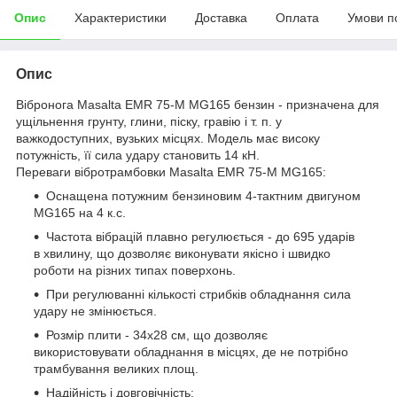
Опис
Характеристики
Доставка
Оплата
Умови п
Опис
Вібронога Masalta EMR 75-M MG165 бензин - призначена для
ущільнення грунту, глини, піску, гравію і т. п. у
важкодоступних, вузьких місцях. Модель має високу
потужність, її сила удару становить 14 кН.
Переваги вібротрамбовки Masalta EMR 75-M MG165:
Оснащена потужним бензиновим 4-тактним двигуном
MG165 на 4 к.с.
Частота вібрацій плавно регулюється - до 695 ударів
в хвилину, що дозволяє виконувати якісно і швидко
роботи на різних типах поверхонь.
При регулюванні кількості стрибків обладнання сила
удару не змінюється.
Розмір плити - 34х28 см, що дозволяє
використовувати обладнання в місцях, де не потрібно
трамбування великих площ.
Надійність і довговічність: