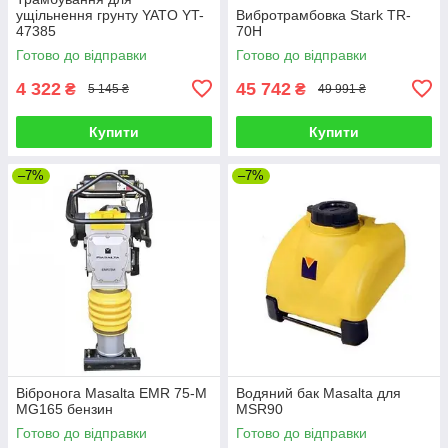
ущільнення грунту YATO YT-
Вибротрамбовка Stark TR-
47385
70H
Готово до відправки
Готово до відправки
4 322
45 742
₴
₴
5 145 ₴
49 991 ₴
Купити
Купити
–7%
–7%
Вібронога Masalta EMR 75-M
Водяний бак Masalta для
MG165 бензин
MSR90
Готово до відправки
Готово до відправки