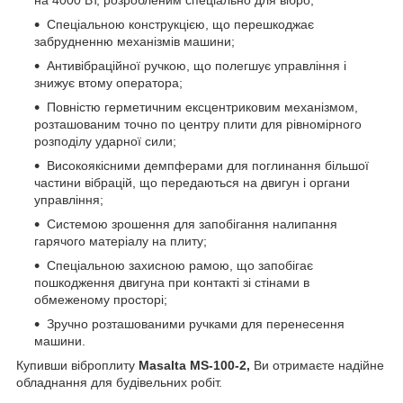
Спеціальною конструкцією, що перешкоджає
забрудненню механізмів машини;
Антивібраційної ручкою, що полегшує управління і
знижує втому оператора;
Повністю герметичним ексцентриковим механізмом,
розташованим точно по центру плити для рівномірного
розподілу ударної сили;
Високоякісними демпферами для поглинання більшої
частини вібрацій, що передаються на двигун і органи
управління;
Системою зрошення для запобігання налипання
гарячого матеріалу на плиту;
Спеціальною захисною рамою, що запобігає
пошкодження двигуна при контакті зі стінами в
обмеженому просторі;
Зручно розташованими ручками для перенесення
машини.
Купивши віброплиту
Masalta MS-100-2,
Ви отримаєте надійне
обладнання для будівельних робіт.