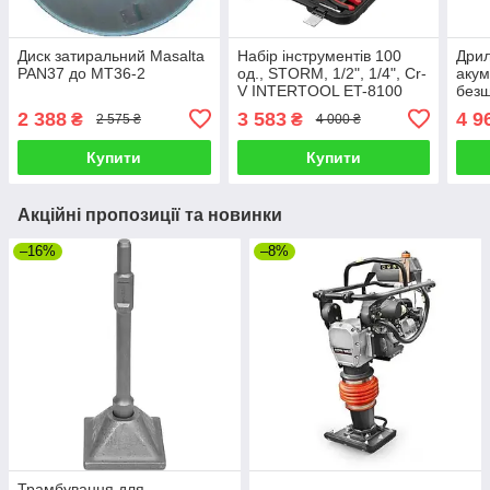
Диск затиральний Masalta
Набір інструментів 100
Дрил
PAN37 до MT36-2
од., STORM, 1/2", 1/4", Cr-
акум
V INTERTOOL ET-8100
безщ
В, 1
2 388
3 583
4 9
₴
₴
2 575 ₴
4 000 ₴
об/х
Купити
Купити
Акційні пропозиції та новинки
–16%
–8%
Трамбування для