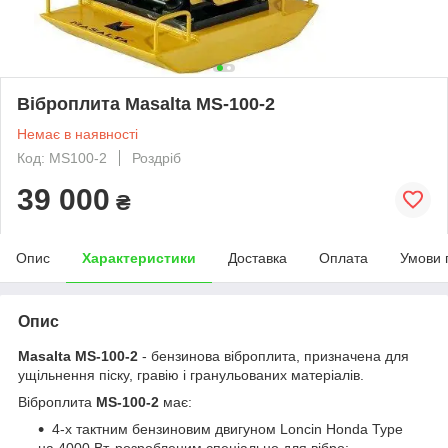
Віброплита Masalta MS-100-2
Немає в наявності
Код: MS100-2
Роздріб
39 000
₴
Опис
Характеристики
Доставка
Оплата
Умови 
Опис
Masalta MS-100-2
- бензинова віброплита, призначена для
ущільнення піску, гравію і гранульованих матеріалів.
Віброплита
MS-100-2
має:
4-х тактним бензиновим двигуном Loncin Honda Type
на 4000 Вт, розробленим спеціально для вібро;