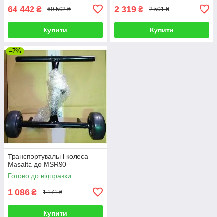
64 442
2 319
₴
₴
69 502 ₴
2 501 ₴
Купити
Купити
–7%
Транспортувальні колеса
Masalta до MSR90
Готово до відправки
1 086
₴
1 171 ₴
Купити