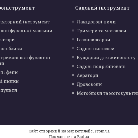
роінструмент
Садовий інструмент
ляторний інструмент
Ланцюгові пили
і шліфувальні машини
Тримери та мотокоси
ратори
Газонокосарки
ролобзики
Садові пилососи
нтрикові шліфувальні
Кущорізи для живоплоту
ни
Садові подрібнювачі
ні фени
Аератори
ві пилки
Дровоколи
опульти
Мотоблоки та мотокульти
Сайт створений на маркетплейсі
Prom.ua
Продавець на Bigl.ua