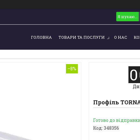
ГОЛОВНА
ТОВАРИ ТА ПОСЛУГИ
О НАС
КО
0
–8%
Дн
Профіль TORNA
Готово до відправк
Код:
348356