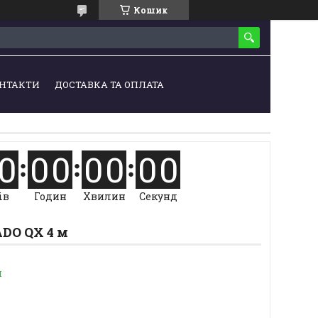
Кошик
НТАКТИ
ДОСТАВКА ТА ОПЛАТА
0
0
0
0
0
0
0
ів
Годин
Хвилин
Секунд
DO QX 4 м
и