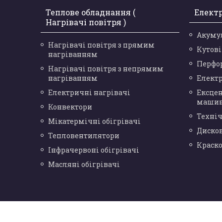
Теплове обладнання (
Елект
Нагрівачі повітря )
Акуму
Нагрівачі повітря з прямим
Кутов
нагріванням
Перфо
Нагрівачі повітря з непрямим
нагріванням
Елект
Електричні нагрівачі
Ексце
маши
Конвектори
Техніч
Мікатермічні обігрівачі
Диско
Тепловентилятори
Краск
Інфрачервоні обігрівачі
Масляні обігрівачі