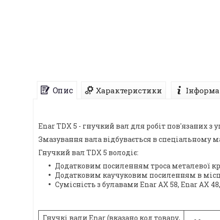
Опис
Характеристики
Інформа
Enar TDX 5 - гнучкий вал для робіт пов'язаних 
Змазування вала відбувається в спеціальному м
Гнучкий вал TDX 5 володіє:
Додатковим посиленням троса металевої кр
Додатковим каучуковим посиленням в місця
Сумісність з булавами Enar AX 58, Enar AX 48,
Гнучкі вали Enar (вказано код товару,