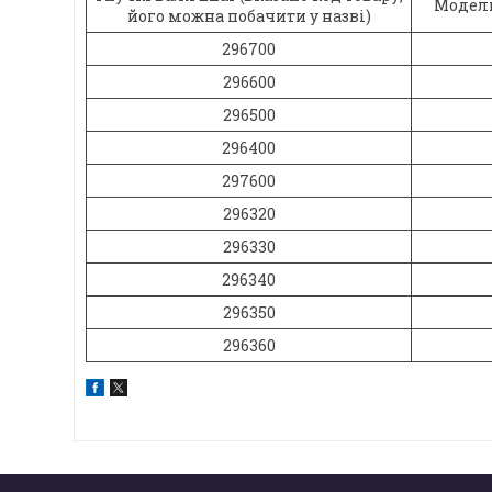
Модель
його можна побачити у назві)
296700
296600
296500
296400
297600
296320
296330
296340
296350
296360