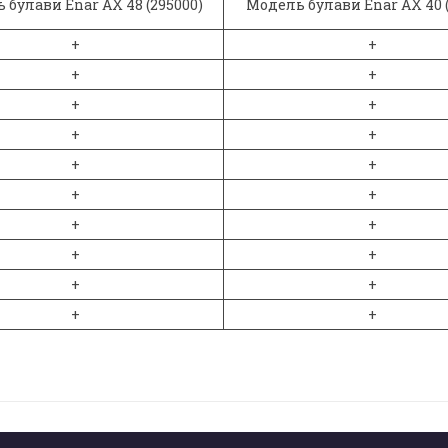
 булави Enar AX 48 (295000)
Модель булави Enar AX 40 (
+
+
+
+
+
+
+
+
+
+
+
+
+
+
+
+
+
+
+
+