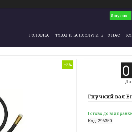
ГОЛОВНА
ТОВАРИ ТА ПОСЛУГИ
О НАС
КО
0
–8%
Дн
Гнучкий вал En
Готово до відправк
Код:
296350