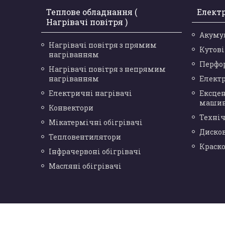
Теплове обладнання (
Елект
Нагрівачі повітря )
Акуму
Нагрівачі повітря з прямим
Кутов
нагріванням
Перфо
Нагрівачі повітря з непрямим
нагріванням
Елект
Електричні нагрівачі
Ексце
маши
Конвектори
Техніч
Мікатермічні обігрівачі
Диско
Тепловентилятори
Краск
Інфрачервоні обігрівачі
Масляні обігрівачі