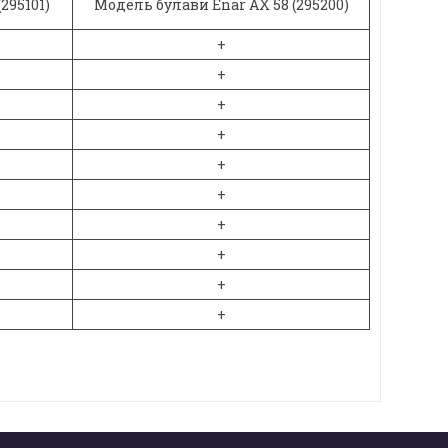
295101)
Модель булави Enar AX 58 (295200)
+
+
+
+
+
+
+
+
+
+