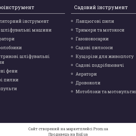
роінструмент
Садовий інструмент
ляторний інструмент
Ланцюгові пили
і шліфувальні машини
Тримери та мотокоси
ратори
Газонокосарки
ролобзики
Садові пилососи
нтрикові шліфувальні
Кущорізи для живоплоту
ни
Садові подрібнювачі
ні фени
Аератори
ві пилки
Дровоколи
опульти
Мотоблоки та мотокульти
Сайт створений на маркетплейсі
Prom.ua
Продавець на Bigl.ua