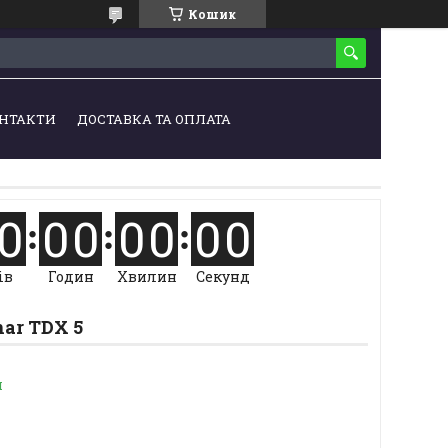
Кошик
НТАКТИ
ДОСТАВКА ТА ОПЛАТА
0
0
0
0
0
0
0
ів
Годин
Хвилин
Секунд
ar TDX 5
и