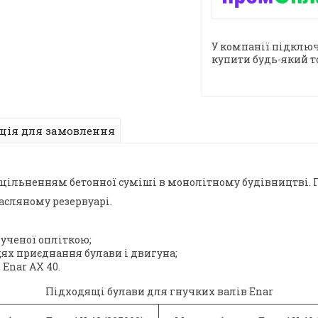
У компанії підключ
купити будь-який т
ція для замовлення
з ущільненням бетонної суміші в монолітному будівництві.
асляному резервуарі.
ученої опліткою;
х приєднання булави і двигуна;
 Enar AX 40.
Підходящі булави для гнучких валів Enar