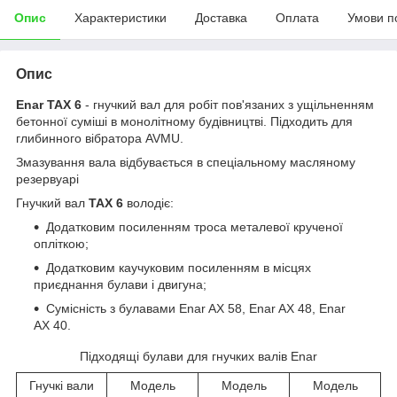
Опис
Характеристики
Доставка
Оплата
Умови п
Опис
Enar TAX 6
- гнучкий вал для робіт пов'язаних з ущільненням
бетонної суміші в монолітному будівництві. Підходить для
глибинного вібратора AVMU.
Змазування вала відбувається в спеціальному масляному
резервуарі
Гнучкий вал
TAX 6
володіє:
Додатковим посиленням троса металевої крученої
опліткою;
Додатковим каучуковим посиленням в місцях
приєднання булави і двигуна;
Сумісність з булавами Enar AX 58, Enar AX 48, Enar
AX 40.
Підходящі булави для гнучких валів Enar
Гнучкі вали
Модель
Модель
Модель