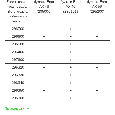
Enar (вказано
булави Enar
булави Enar
булави Enar
код товару,
AX 48
AX 40
AX 58
його можна
(295000)
(295101)
(295200)
побачити у
назві)
296700
+
+
+
296600
+
+
+
296500
+
+
+
296400
+
+
+
297600
+
+
+
296320
+
+
+
296330
+
+
+
296340
+
+
+
296350
+
+
+
296360
+
+
+
Приховати