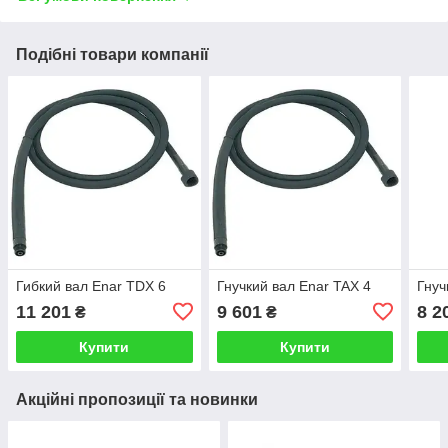
Подібні товари компанії
Гибкий вал Enar TDX 6
Гнучкий вал Enar TAX 4
Гнуч
11 201
9 601
8 2
₴
₴
Купити
Купити
Акційні пропозиції та новинки