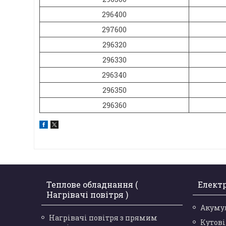
296400
297600
296320
296330
296340
296350
296360
Теплове обладнання (
Елект
Нагрівачі повітря )
Акуму
Нагрівачі повітря з прямим
Кутов