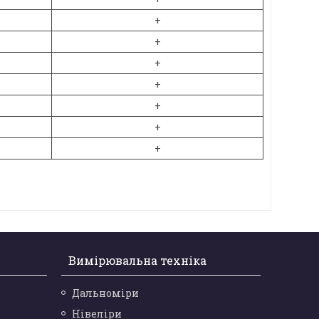
+
+
+
+
+
+
+
Вимірювальна техніка
Дальноміри
Нівеліри