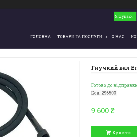
ГОЛОВНА
ТОВАРИ ТА ПОСЛУГИ
О НАС
КО
Гнучкий вал En
Готово до відправк
Код:
296500
9 600 ₴
Купити