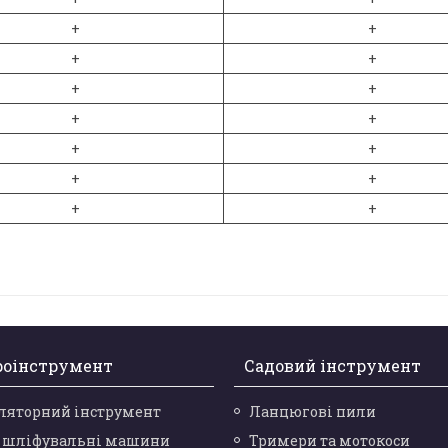
+
+
+
+
+
+
+
+
+
+
+
+
+
+
роінструмент
Садовий інструмент
ляторний інструмент
Ланцюгові пили
і шліфувальні машини
Тримери та мотокоси