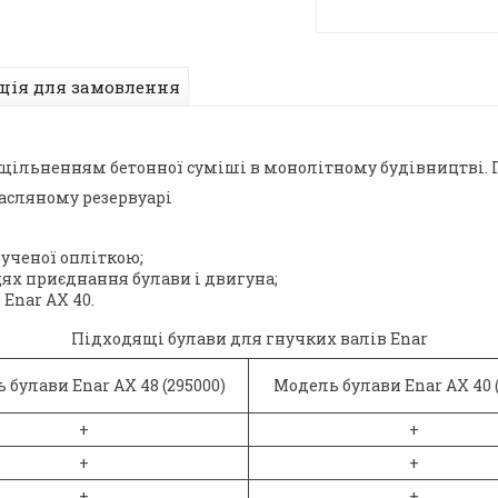
ція для замовлення
з ущільненням бетонної суміші в монолітному будівництві.
асляному резервуарі
ученої опліткою;
х приєднання булави і двигуна;
 Enar AX 40.
Підходящі булави для гнучких валів Enar
 булави Enar AX 48 (295000)
Модель булави Enar AX 40 (
+
+
+
+
+
+