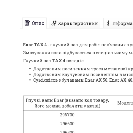
Опис
Характеристики
Інформа
Enar TAX 4
- гнучкий вал для робіт пов'язаних 
Змазування вала відбувається в спеціальному м
Гнучкий вал
TAX 4
володіє:
Додатковим посиленням троса металевої кр
Додатковим каучуковим посиленням в місця
Сумісність з булавами Enar AX 58, Enar AX 48,
Гнучкі вали Enar (вказано код товару,
Модель
його можна побачити у назві)
296700
296600
296500