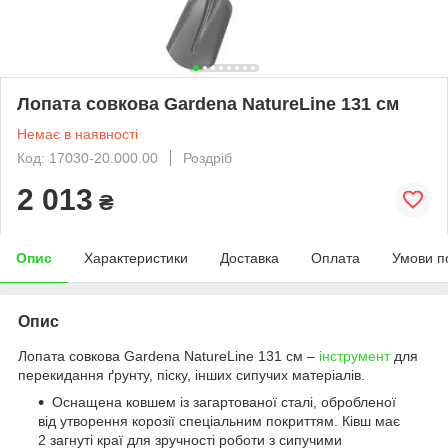
Лопата совкова Gardena NatureLine 131 см
Немає в наявності
Код: 17030-20.000.00
Роздріб
2 013
₴
Опис
Характеристики
Доставка
Оплата
Умови п
Опис
Лопата совкова Gardena NatureLine 131 см –
інструмент
для
перекидання ґрунту, піску, інших сипучих матеріалів.
Оснащена ковшем із загартованої сталі, обробленої
від утворення корозії спеціальним покриттям. Ківш має
2 загнуті краї для зручності роботи з сипучими