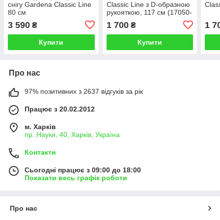
снігу Gardena Classic Line
Classic Line з D-образною
Clas
80 см
рукояткою, 117 см (17050-
20.000.00)
3 590
1 700
1 7
₴
₴
Купити
Купити
Про нас
97% позитивних з 2637 відгуків за рік
Працює з 20.02.2012
м. Харків
пр. Науки, 40, Харків, Україна
Контакти
Сьогодні працює з 09:00 до 18:00
Показати весь графік роботи
Про нас