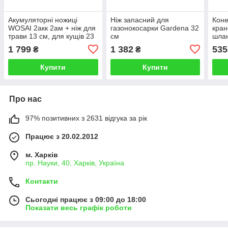
Акумуляторні ножиці
Ніж запасний для
Коне
WOSAI 2акк 2ам + ніж для
газонокосарки Gardena 32
кран
трави 13 см, для кущів 23
см
шлан
см (70061)
(3/4
1 799
1 382
535
₴
₴
(029
Купити
Купити
Про нас
97% позитивних з 2631 відгука за рік
Працює з 20.02.2012
м. Харків
пр. Науки, 40, Харків, Україна
Контакти
Сьогодні працює з 09:00 до 18:00
Показати весь графік роботи