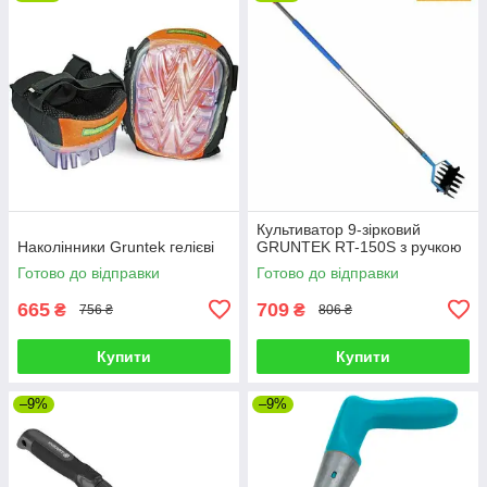
Культиватор 9-зірковий
Наколінники Gruntek гелієві
GRUNTEK RT-150S з ручкою
Готово до відправки
Готово до відправки
665
709
₴
₴
756 ₴
806 ₴
Купити
Купити
–9%
–9%