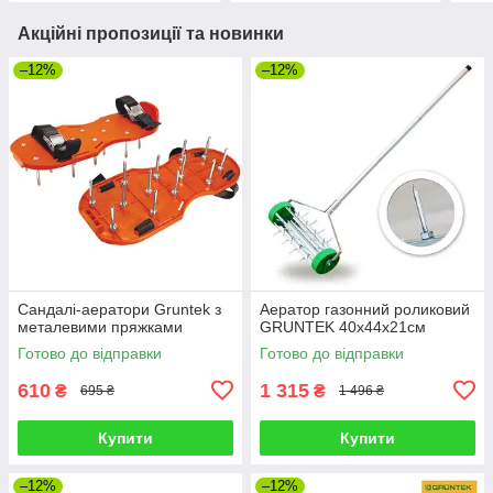
Акційні пропозиції та новинки
–12%
–12%
Сандалі-аератори Gruntek з
Аератор газонний роликовий
металевими пряжками
GRUNTEK 40х44х21cм
Готово до відправки
Готово до відправки
610
1 315
₴
₴
695 ₴
1 496 ₴
Купити
Купити
–12%
–12%