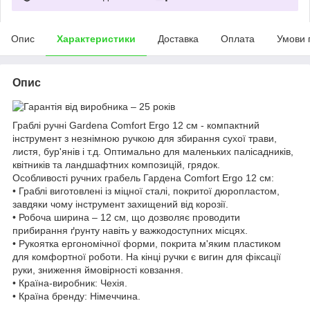
Опис
Характеристики
Доставка
Оплата
Умови 
Опис
Граблі ручні Gardena Comfort Ergo 12 см - компактний
інструмент з незнімною ручкою для збирання сухої трави,
листя, бур'янів і т.д. Оптимально для маленьких палісадників,
квітників та ландшафтних композицій, грядок.
Особливості ручних грабель Гардена Comfort Ergo 12 см:
• Граблі виготовлені із міцної сталі, покритої дюропластом,
завдяки чому інструмент захищений від корозії.
• Робоча ширина – 12 см, що дозволяє проводити
прибирання ґрунту навіть у важкодоступних місцях.
• Рукоятка ергономічної форми, покрита м'яким пластиком
для комфортної роботи. На кінці ручки є вигин для фіксації
руки, зниження ймовірності ковзання.
• Країна-виробник: Чехія.
• Країна бренду: Німеччина.