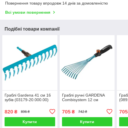
Повернення товару впродовж 14 днів за домовленістю
Всі умови повернення
Подібні товари компанії
Граблі Gardena 41 см 16
Граблі ручні GARDENA
Граб
зубів (03179-20.000.00)
Combisystem 12 см
(089
820
705
705
₴
₴
896 ₴
742 ₴
Купити
Купити