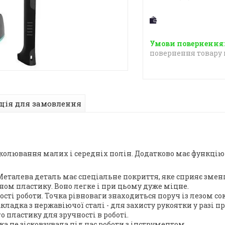
повернення товару 
ція для замовлення
озколювання малих і середніх полін. Додатково має функцію
. Металева деталь має спеціальне покриття, яке сприяє змен
ом пластику. Воно легке і при цьому дуже міцне.
ті роботи. Точка рівноваги знаходиться поруч із лезом со
ладка з нержавіючої сталі - для захисту рукоятки у разі п
 пластику для зручності в роботі.
ка не зісковзувала під час роботи з інструментом.