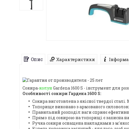
Опис
Характеристики
Інформа
Сокира-
колун
Gardena 1600 S - інструмент для р
Особливості сокири Гардена 1600 S:
Сокира виготовлена з якісної твердої сталі
Топорище виконано з армованого скловолокн
Правильний розподіл ваги сприяє ефективнос
Прямо під сокирою на топорищі є захисна нак
Ручка сокири оснащена накладками з м'якого
Кінець топорища загнутий - для того, щоб ру