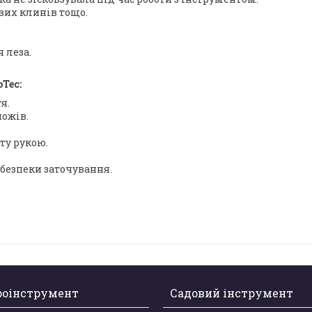
вих клинів тощо.
.
 леза.
Tec:
я.
ножів.
ту рукою.
 безпеки заточування.
роінструмент
Садовий інструмент