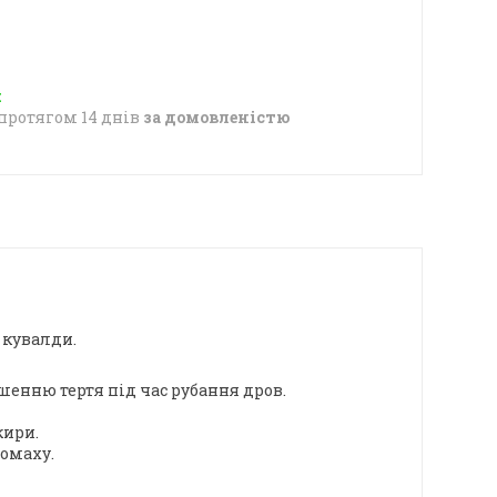
протягом 14 днів
за домовленістю
 кувалди.
шенню тертя під час рубання дров.
кири.
ромаху.