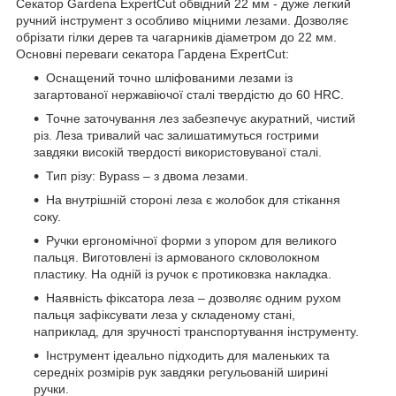
Секатор Gardena ExpertCut обвідний 22 мм - дуже легкий
ручний інструмент з особливо міцними лезами. Дозволяє
обрізати гілки дерев та чагарників діаметром до 22 мм.
Основні переваги секатора Гардена ExpertCut:
Оснащений точно шліфованими лезами із
загартованої нержавіючої сталі твердістю до 60 HRC.
Точне заточування лез забезпечує акуратний, чистий
різ. Леза тривалий час залишатимуться гострими
завдяки високій твердості використовуваної сталі.
Тип різу: Bypass – з двома лезами.
На внутрішній стороні леза є жолобок для стікання
соку.
Ручки ергономічної форми з упором для великого
пальця. Виготовлені із армованого скловолокном
пластику. На одній із ручок є протиковзка накладка.
Наявність фіксатора леза – дозволяє одним рухом
пальця зафіксувати леза у складеному стані,
наприклад, для зручності транспортування інструменту.
Інструмент ідеально підходить для маленьких та
середніх розмірів рук завдяки регульованій ширині
ручки.