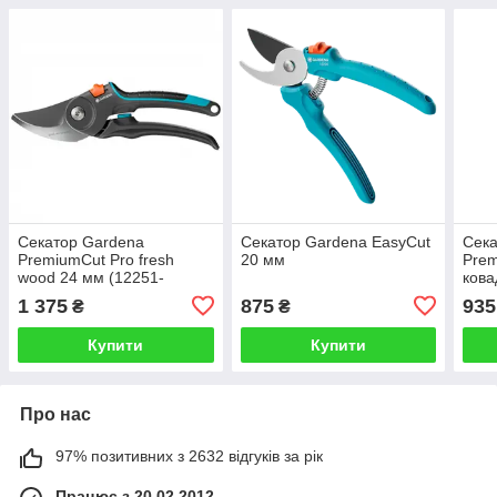
Секатор Gardena
Секатор Gardena EasyCut
Сека
PremiumCut Pro fresh
20 мм
Prem
wood 24 мм (12251-
кова
20.000.00)
1 375
875
935
₴
₴
Купити
Купити
Про нас
97% позитивних з 2632 відгуків за рік
Працює з 20.02.2012