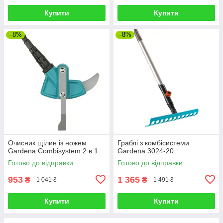
Купити
Купити
–8%
–8%
Очисник щілин із ножем
Граблі з комбісистеми
Gardena Combisystem 2 в 1
Gardena 3024-20
Готово до відправки
Готово до відправки
953
1 365
₴
₴
1 041 ₴
1 491 ₴
Купити
Купити