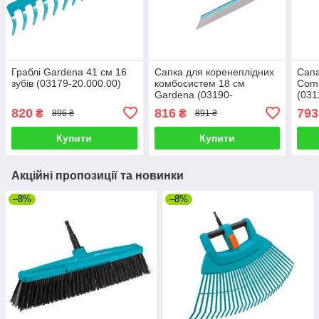
Граблі Gardena 41 см 16
Сапка для коренеплідних
Сап
зубів (03179-20.000.00)
комбосистем 18 см
Comb
Gardena (03190-
(031
20.000.00)
820
816
793
₴
₴
896 ₴
891 ₴
Купити
Купити
Акційні пропозиції та новинки
–8%
–8%