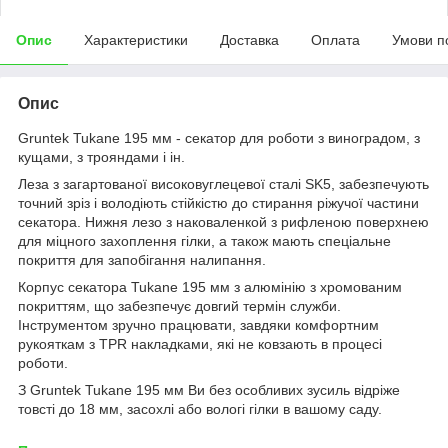
Опис
Характеристики
Доставка
Оплата
Умови п
Опис
Gruntek Tukane 195 мм - секатор для роботи з виноградом, з
кущами, з трояндами і ін.
Леза з загартованої високовуглецевої сталі SK5, забезпечують
точний зріз і володіють стійкістю до стирання ріжучої частини
секатора. Нижня лезо з наковаленкой з рифленою поверхнею
для міцного захоплення гілки, а також мають спеціальне
покриття для запобігання налипання.
Корпус секатора Tukane 195 мм з алюмінію з хромованим
покриттям, що забезпечує довгий термін служби.
Інструментом зручно працювати, завдяки комфортним
рукояткам з TPR накладками, які не ковзають в процесі
роботи.
З Gruntek Tukane 195 мм Ви без особливих зусиль відріже
товсті до 18 мм, засохлі або вологі гілки в вашому саду.