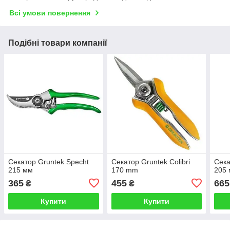
Всі умови повернення
Подібні товари компанії
Секатор Gruntek Specht
Секатор Gruntek Colibri
Сека
215 мм
170 mm
205
365
455
665
₴
₴
Купити
Купити