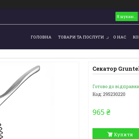
ГОЛОВНА
ТОВАРИ ТА ПОСЛУГИ
О НАС
КО
Секатор Gruntek
Готово до відправк
Код:
295230220
965 ₴
Купити