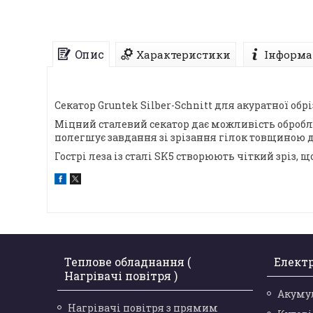
Опис
Характеристики
Інформа
Секатор Gruntek Silber-Schnitt для акуратної обрі
Міцний сталевий секатор дає можливість обробл
полегшує завдання зі зрізання гілок товщиною д
Гострі леза із сталі SK5 створюють чіткий зріз, 
Теплове обладнання (
Елект
Нагрівачі повітря )
Акуму
Нагрівачі повітря з прямим