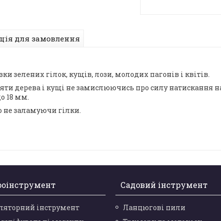
ція для замовлення
зки зелених гілок, кущів, лози, молодих пагонів і квітів.
яти дерева і кущі не замислюючись про силу натискання 
о 18 мм.
що не заламуючи гілки.
роінструмент
Садовий інструмент
ляторний інструмент
Ланцюгові пили