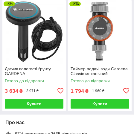
–8%
–8%
Датчик вологості ґрунту
Таймер подачі води Gardena
GARDENA
Classic механічний
Готово до відправки
Готово до відправки
3 634
1 794
₴
₴
3 971 ₴
1 960 ₴
Купити
Купити
Про нас
97% позитивних з 2635 відгуків за рік