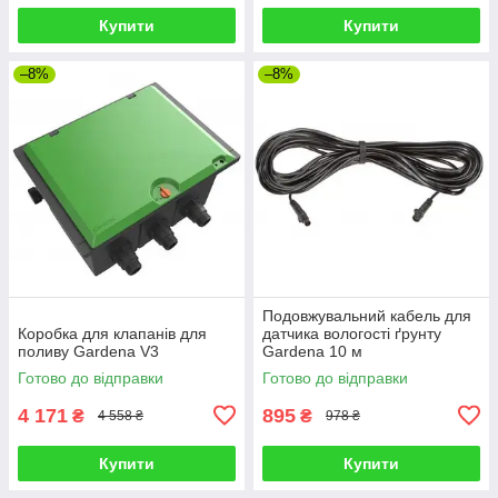
Купити
Купити
–8%
–8%
Подовжувальний кабель для
Коробка для клапанів для
датчика вологості ґрунту
поливу Gardena V3
Gardena 10 м
Готово до відправки
Готово до відправки
4 171
895
₴
₴
4 558 ₴
978 ₴
Купити
Купити