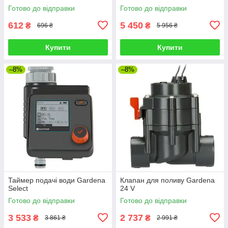
Готово до відправки
Готово до відправки
612
5 450
₴
₴
696 ₴
5 956 ₴
Купити
Купити
–8%
–8%
Таймер подачі води Gardena
Клапан для поливу Gardena
Select
24 V
Готово до відправки
Готово до відправки
3 533
2 737
₴
₴
3 861 ₴
2 991 ₴