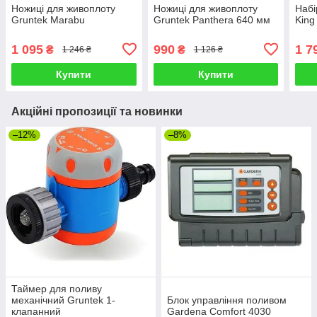
Ножиці для живоплоту
Ножиці для живоплоту
Набі
Gruntek Marabu
Gruntek Panthera 640 мм
King
1 095
990
1 7
₴
₴
1 246 ₴
1 126 ₴
Купити
Купити
Акційні пропозиції та новинки
–12%
–8%
Таймер для поливу
механічний Gruntek 1-
Блок управління поливом
клапанний
Gardena Comfort 4030