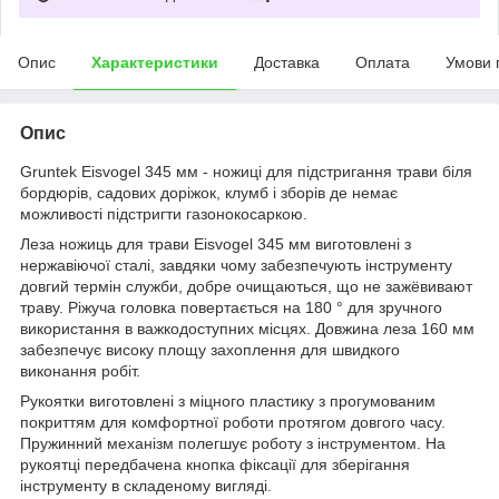
Опис
Характеристики
Доставка
Оплата
Умови 
Опис
Gruntek Eisvogel 345 мм - ножиці для підстригання трави біля
бордюрів, садових доріжок, клумб і зборів де немає
можливості підстригти газонокосаркою.
Леза ножиць для трави Eisvogel 345 мм виготовлені з
нержавіючої сталі, завдяки чому забезпечують інструменту
довгий термін служби, добре очищаються, що не зажёвивают
траву. Ріжуча головка повертається на 180 ° для зручного
використання в важкодоступних місцях. Довжина леза 160 мм
забезпечує високу площу захоплення для швидкого
виконання робіт.
Рукоятки виготовлені з міцного пластику з прогумованим
покриттям для комфортної роботи протягом довгого часу.
Пружинний механізм полегшує роботу з інструментом. На
рукоятці передбачена кнопка фіксації для зберігання
інструменту в складеному вигляді.