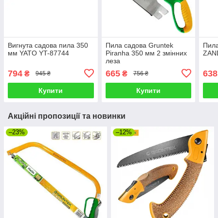
Вигнута садова пила 350
Пила садова Gruntek
Пила
мм YATO YT-87744
Piranha 350 мм 2 змінних
ZAN
леза
794
665
638
₴
₴
945 ₴
756 ₴
Купити
Купити
Акційні пропозиції та новинки
–23%
–12%