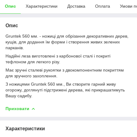
Опис
Характеристики
Доставка
Оплата
Умови п
Опис
Gruntek 560 мм. - ножиці для обрізання декоративних дерев,
кущів, для додання їм форми і створення живих зелених
парканів.
Надійні леза виготовлені з карбонової сталі і покриті
тефлоном для легкого різу.
Має зручні сталеві рукоятки з двокомпонентним покриттям
для зручного захоплення.
З ножицями Gruntek 560 мм., Ви створите гарний живу
огорожу, доглянуті підстрижені дерева, які прикрашатимуть
Вашу садибу.
Приховати
Характеристики