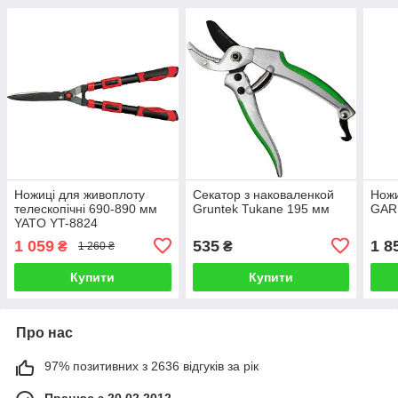
Ножиці для живоплоту
Секатор з наковаленкой
Ножи
телескопічні 690-890 мм
Gruntek Tukane 195 мм
GAR
YATO YT-8824
1 059
535
1 8
₴
₴
1 260 ₴
Купити
Купити
Про нас
97% позитивних з 2636 відгуків за рік
Працює з 20.02.2012