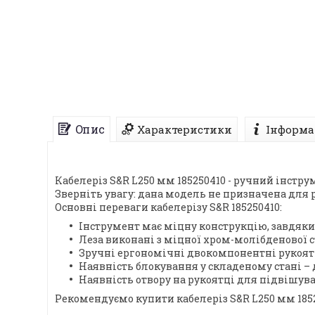
Опис
Характеристики
Інформа
Кабелеріз S&R L250 мм 185250410 - ручний інстр
Зверніть увагу: дана модель не призначена для 
Основні переваги кабелерізу S&R 185250410:
Інструмент має міцну конструкцію, завдяки 
Леза виконані з міцної хром-молібденової с
Зручні ергономічні двокомпонентні рукоятк
Наявність блокування у складеному стані – 
Наявність отвору на рукоятці для підвішуван
Рекомендуємо купити кабелеріз S&R L250 мм 1852