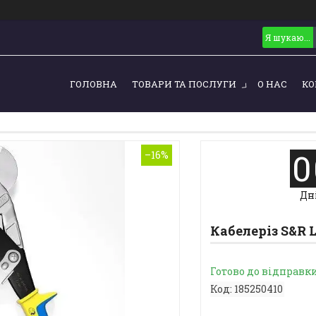
ГОЛОВНА
ТОВАРИ ТА ПОСЛУГИ
О НАС
КО
0
–16%
Дн
Кабелеріз S&R 
Готово до відправк
Код:
185250410