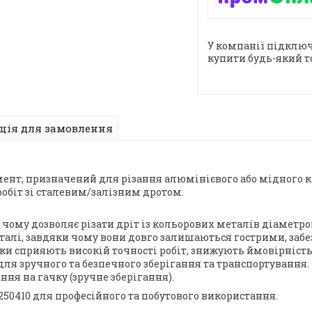
У компанії підключ
купити будь-який т
ція для замовлення
умент, призначений для різання алюмінієвого або мідного 
робіт зі сталевим/залізним дротом.
чому дозволяє різати дріт із кольорових металів діаметро
талі, завдяки чому вони довго залишаються гострими, забе
и сприяють високій точності робіт, знижують ймовірність 
для зручного та безпечного зберігання та транспортування.
ня на гачку (зручне зберігання).
50410 для професійного та побутового використання.