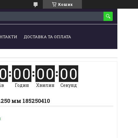
Кошик
НТАКТИ
ДОСТАВКА ТА ОПЛАТА
0
0
0
0
0
0
0
ів
Годин
Хвилин
Секунд
L250 мм 185250410
и