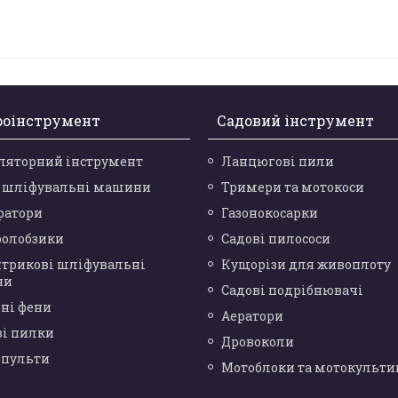
роінструмент
Садовий інструмент
ляторний інструмент
Ланцюгові пили
і шліфувальні машини
Тримери та мотокоси
ратори
Газонокосарки
ролобзики
Садові пилососи
нтрикові шліфувальні
Кущорізи для живоплоту
ни
Садові подрібнювачі
ні фени
Аератори
ві пилки
Дровоколи
опульти
Мотоблоки та мотокульти