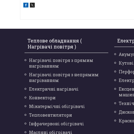
Теплове обладнання (
Елект
Нагрівачі повітря )
Акуму
Нагрівачі повітря з прямим
Кутов
нагріванням
Перфо
Нагрівачі повітря з непрямим
нагріванням
Елект
Електричні нагрівачі
Ексце
маши
Конвектори
Техніч
Мікатермічні обігрівачі
Диско
Тепловентилятори
Краск
Інфрачервоні обігрівачі
Масляні обігрівачі