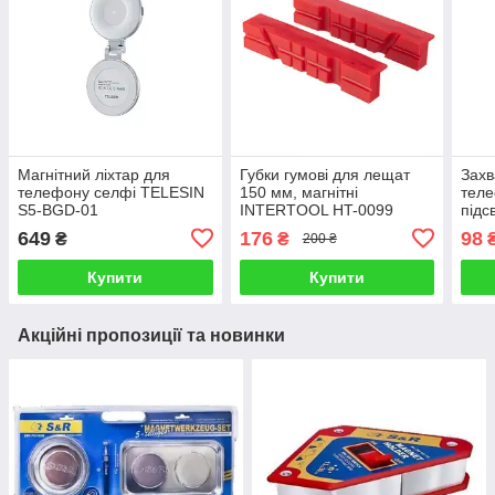
Магнітний ліхтар для
Губки гумові для лещат
Захв
телефону селфі TELESIN
150 мм, магнітні
теле
S5-BGD-01
INTERTOOL HT-0099
підс
мм, 
649
176
98
₴
₴
200 ₴
ET-
Купити
Купити
Акційні пропозиції та новинки