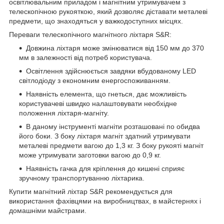
освітлювальним приладом і магнітним утримувачем з
телескопічною рукояткою, який дозволяє діставати металеві
предмети, що знаходяться у важкодоступних місцях.
Переваги телескопічного магнітного ліхтаря S&R:
Довжина ліхтаря може змінюватися від 150 мм до 370
мм в залежності від потреб користувача.
Освітлення здійснюється завдяки вбудованому LED
світлодіоду з економним енергоспоживанням.
Наявність елемента, що гнеться, дає можливість
користувачеві швидко налаштовувати необхідне
положення ліхтаря-магніту.
В даному інструменті магніти розташовані по обидва
його боки. З боку ліхтаря магніт здатний утримувати
металеві предмети вагою до 1,3 кг. З боку рукояті магніт
може утримувати заготовки вагою до 0,9 кг.
Наявність гачка для кріплення до кишені сприяє
зручному транспортуванню ліхтарика.
Купити магнітний ліхтар S&R рекомендується для
використання фахівцями на виробництвах, в майстернях і
домашніми майстрами.