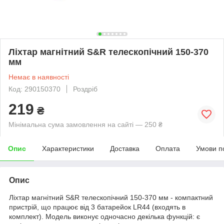
Ліхтар магнітний S&R телескопічний 150-370
мм
Немає в наявності
Код: 290150370
Роздріб
219
₴
Мінімальна сума замовлення на сайті — 250 ₴
Опис
Характеристики
Доставка
Оплата
Умови п
Опис
Ліхтар магнітний S&R телескопічний 150-370 мм - компактний
пристрій, що працює від 3 батарейок LR44 (входять в
комплект). Модель виконує одночасно декілька функцій: є