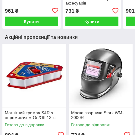
аксесуарів
961
731
901
₴
₴
Купити
Купити
Акційні пропозиції та новинки
Магнітний тримач S&R з
Маска зварника Stark WM-
перемикачем On/Off 13 кг
2000R
Готово до відправки
Готово до відправки
804
734