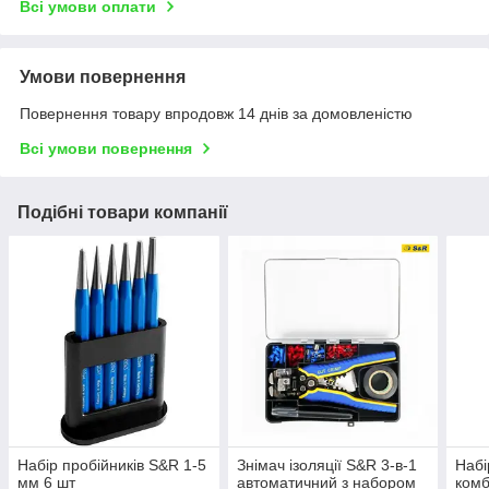
Всі умови оплати
Умови повернення
Повернення товару впродовж 14 днів за домовленістю
Всі умови повернення
Подібні товари компанії
Набір пробійників S&R 1-5
Знімач ізоляції S&R 3-в-1
Набі
мм 6 шт
автоматичний з набором
комб