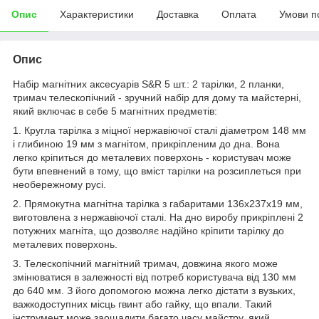
Опис
Характеристики
Доставка
Оплата
Умови п
Опис
Набір магнітних аксесуарів S&R 5 шт.: 2 тарілки, 2 планки,
тримач телескопічний - зручний набір для дому та майстерні,
який включає в себе 5 магнітних предметів:
1. Кругла тарілка з міцної нержавіючої сталі діаметром 148 мм
і глибиною 19 мм з магнітом, прикріпленим до дна. Вона
легко кріпиться до металевих поверхонь - користувач може
бути впевнений в тому, що вміст тарілки на розсиплеться при
необережному русі.
2. Прямокутна магнітна тарілка з габаритами 136х237х19 мм,
виготовлена з нержавіючої сталі. На дно виробу прикріплені 2
потужних магніта, що дозволяє надійно кріпити тарілку до
металевих поверхонь.
3. Телескопічний магнітний тримач, довжина якого може
змінюватися в залежності від потреб користувача від 130 мм
до 640 мм. З його допомогою можна легко дістати з вузьких,
важкодоступних місць гвинт або гайку, що впали. Такий
інструмент може заощадити багато часу майстру, який