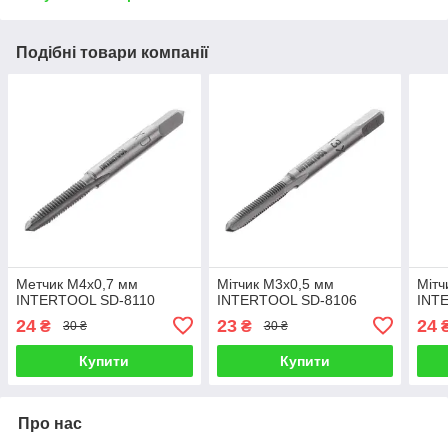
Подібні товари компанії
Метчик M4x0,7 мм
Мітчик M3x0,5 мм
Мітч
INTERTOOL SD-8110
INTERTOOL SD-8106
INT
24
23
24
₴
₴
30 ₴
30 ₴
Купити
Купити
Про нас