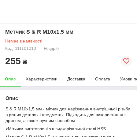
Метчик S & R M10x1,5 мм
Немає в наявності
Код: 111101010
Роздріб
255
₴
Опис
Характеристики
Доставка
Оплата
Умови п
Опис
S & R M10x1,5 мм - мітчик для нарізування внутрішньої різьби
в різних деталях і предметах. Підходить для використання з
дрилем, а також ручним способом.
>Мітчики виготовлені з швидкорізальної сталі HSS.
Метчик S & R M10x1,5 мм широко використовуються в