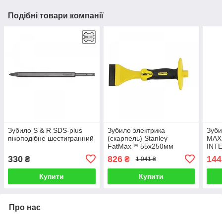
Подібні товари компанії
Зубило S & R SDS-plus
Зубило электрика
Зуби
пікоподібне шестигранний
(скарпель) Stanley
MAX
FatMax™ 55х250мм
INT
330
826
144
₴
₴
1 041 ₴
Купити
Купити
Про нас