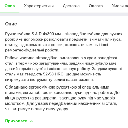
Опис
Характеристики
Доставка
Оплата
Умови п
Опис
Ручне зубило S & R 4х300 мм - пікоподібне зубило для ручних
робіт, яке допоможе розколювати предмети, знімати плінтуса,
плитку, відокремлювати дошки, сколювати камінь і інші
ремонтно-будівельні роботи.
Робоча частина пікоподібне, виготовлена з хром-ванадієвої
сталі з термічною загартуванням, завдяки чому зубило має
довгий термін служби і якісно виконує роботу. Завдяки куванні
сталь має твердість 52-58 HRC, що дає можливість
витримувати інструменту великі навантаження.
Обладнано ергономічною рукояткою зі спеціальними
шипами, які запобігають ковзанню руки під час роботи. До
кінця рукоятка розширена і захищає руку під час ударів
молотком. Для ударів передбачений наконечник зі сталі,
які витримує велику силу удару.
Приховати