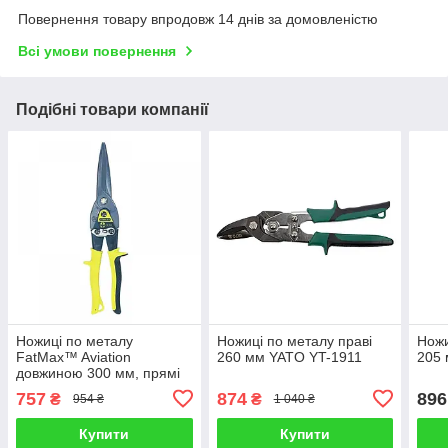
Повернення товару впродовж 14 днів за домовленістю
Всі умови повернення
Подібні товари компанії
Ножиці по металу
Ножиці по металу праві
Ножи
FatMax™ Aviation
260 мм YATO YT-1911
205 
довжиною 300 мм, прямі
STANLEY 2-14-566
757
874
896
₴
₴
954 ₴
1 040 ₴
Купити
Купити