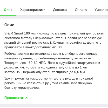
Опис
Характеристики
Доставка
Оплата
Умови п
Опис
S & R Smart 180 мм - ножиці по металу призначені для розрізу
листового металу і нержавіючої сталі. Правий рез забезпечує
якісний фігурний рез по сталі. Компактні розміри дозволяють
працювати в важкодоступних місцях.
Робоча частина виготовлена з хром-молібденового сплаву
методом кування, що забезпечує ножиць довговічність.
Твердість лез - 60-62 HRC. Лезо з індукційної загартуванням
дозволяє якісно різати холоднокатану сталь до 1 мм
завтовшки і нержавіючу сталь товщиною до 0,6 мм.
Зручні рукоятка комфортно лягають в руці для тривалої
роботи. Чи не ковзають в руці тим самим забезпечуючи
безпеку користувачеві.
Приховати