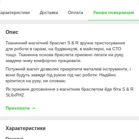
арактеристики
Доставка
Оплата
Умови повернення
Опис
Тканинний магнітний браслет S & R зручне пристосування
для роботи в гаражі, на будівництві, в майстерні, на СТО
тощо. Тканинна основа браслета приємно лягати на руку,
завдяки чому комфортно працювати.
Потужний магніт дозволяє прикріпити металеві інструменти, і
вони будуть завжди під рукою під час роботи. Надійно
кріпитися на руку, не сповзає.
Як приємне доповнення з магнітним браслетом йде біта S & R
SL6xPH2.
Приховати
Характеристики
Основні