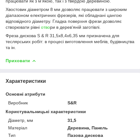
працювати як з м'якою, так і з твердою деревиною.
Хвостовик діаметром 8 мм дозволяє працювати з широким
діапазоном електричних фрезерів, які обладнані цангою
відповідного діаметру. Гладка поверхня фрези дозволяє
створювати рівні
отво
ри в дерев'яній заготівлі.
Фреза дискова S & R 31,5х8,4х6,35 мм призначена для
теслярських робіт: в процесі виготовлення меблів, будівництва
та ін.
Приховати
Характеристики
Основні атрибути
Виробник
S&R
Користувальницькі характеристики
Діаметр, мм
31,5
Матеріал
Деревина, Панель
Тип
Пазова дискова