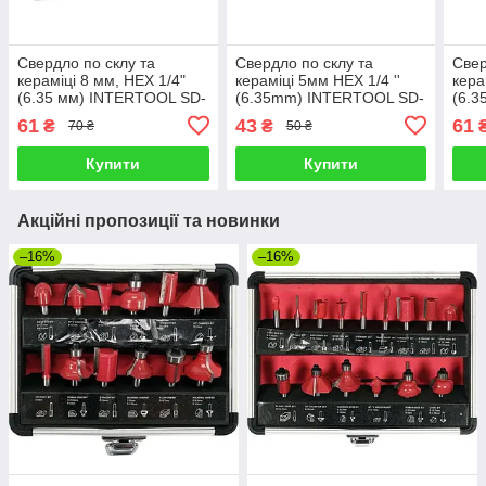
Свердло по склу та
Свердло по склу та
Свер
кераміці 8 мм, HEX 1/4"
кераміці 5мм HEX 1/4 ''
кера
(6.35 мм) INTERTOOL SD-
(6.35mm) INTERTOOL SD-
(6.
0288
0285
028
61
43
61
₴
₴
70 ₴
50 ₴
Купити
Купити
Акційні пропозиції та новинки
–16%
–16%