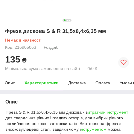
Фреза дискова S & R 31,5х8,4х6,35 мм
Немає в наявності
Код: 216905063
Роздріб
135
₴
Мінімальна сума замовлення на сайті — 250 ₴
Опис
Характеристики
Доставка
Оплата
Умови 
Опис
Фреза S & R 31,5х8,4х6,35 мм дискова - в
итратний інструмент
для свердління рівних і гладких отворів, для вибірки рівного
поглиблення по краю заготовки та ін. Виготовлена фреза з
високовуглецевої сталі, завдяки чому і
нструментом
можна