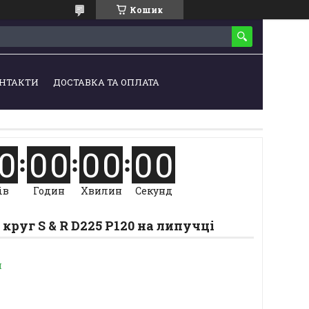
Кошик
НТАКТИ
ДОСТАВКА ТА ОПЛАТА
0
0
0
0
0
0
0
ів
Годин
Хвилин
Секунд
руг S & R D225 P120 на липучці
и