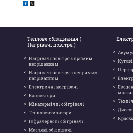
Теплове обладнання (
Елект
Нагрівачі повітря )
Акуму
Нагрівачі повітря з прямим
Кутов
нагріванням
Перфо
Нагрівачі повітря з непрямим
нагріванням
Елект
Електричні нагрівачі
Ексце
маши
Конвектори
Техніч
Мікатермічні обігрівачі
Диско
Тепловентилятори
Краск
Інфрачервоні обігрівачі
Масляні обігрівачі