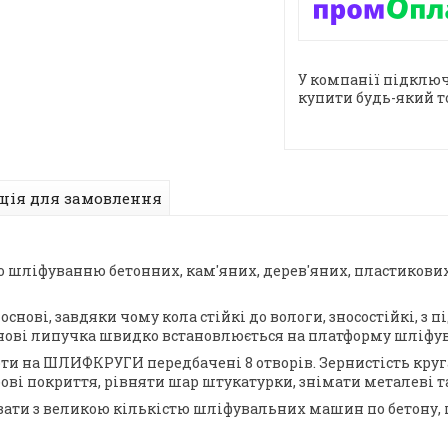
У компанії підключ
купити будь-який т
ція для замовлення
 по шліфуванню бетонних, кам'яних, дерев'яних, пластико
нові, завдяки чому кола стійкі до вологи, зносостійкі, з
снові липучка швидко встановлюється на платформу шліфув
ти на ШЛИФКРУГИ передбачені 8 отворів. Зернистість круга
ві покриття, рівняти шар штукатурки, знімати металеві та
ювати з великою кількістю шліфувальних машин по бетон