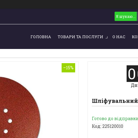
ГОЛОВНА
ТОВАРИ ТА ПОСЛУГИ
О НАС
КО
0
–15%
Дн
Шліфувальний к
Готово до відправк
Код:
225120010