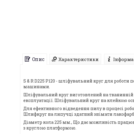
Опис
Характеристики
Інформа
S & R D225 P120 - шліфувальний круг для роботи
машинами.
Шліфувальний круг виготовлений на тканинній ос
експлуатації. Шліфувальний круг на клейкою о
Для ефективного відведення пилу в процесі робо
Шлифкруг на липучці здатний знімати лакофарбо
Діаметр кола 225 мм., Що дає можливість прац
з круглою платформою.