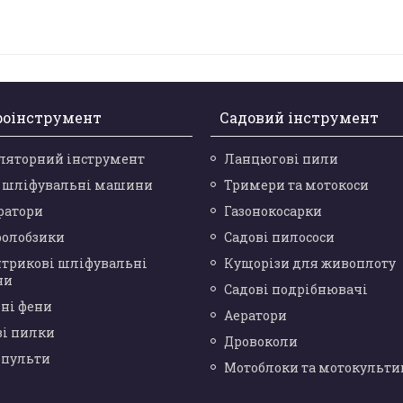
роінструмент
Садовий інструмент
ляторний інструмент
Ланцюгові пили
і шліфувальні машини
Тримери та мотокоси
ратори
Газонокосарки
ролобзики
Садові пилососи
нтрикові шліфувальні
Кущорізи для живоплоту
ни
Садові подрібнювачі
ні фени
Аератори
ві пилки
Дровоколи
опульти
Мотоблоки та мотокульти