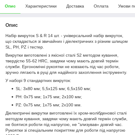
Опис
Характеристики
Доставка
Оплата
Умови п
Опис
Набір викруток S & R 14 шт. - універсальний набір викруток,
що складається зі звичайних і діелектричних з різним шлицом
SL, PH, PZ і тестер.
Викрутки виготовлені з якісної сталі S2 методом кування,
твердістю 55-62 HRC, завдяки чому мають довгий термін
служби. Ергономічні рукоятки не ковзають під час роботи,
зручно лягають в руці для надійного захоплення інструменту.
У наборі 9 стандартних викруток:
SL: 3x80 мм; 5,5х125 мм; 6,5х150 мм;
PH: 0х75 мм; 1х75 мм; 2х100 мм;
PZ: 0х75 мм; 1х75 мм; 2х100 мм.
Діелектричні викрутки виготовлені їх хром-молібденової сталі
методом кування, завдяки чому мають довгий термін служби,
не боятися роботи під напругою, не "злизував» довгий час.
Рукоятки зі спеціальним покриттям для роботи під напругою