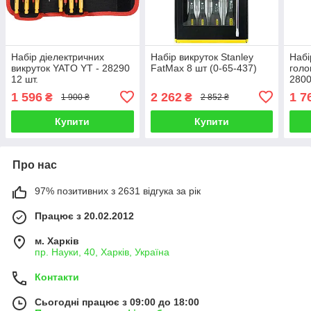
Набір діелектричних
Набір викруток Stanley
Набі
викруток YATO YT - 28290
FatMax 8 шт (0-65-437)
голо
12 шт.
280
1 596
2 262
1 7
₴
₴
1 900 ₴
2 852 ₴
Купити
Купити
Про нас
97% позитивних з 2631 відгука за рік
Працює з 20.02.2012
м. Харків
пр. Науки, 40, Харків, Україна
Контакти
Сьогодні працює з 09:00 до 18:00