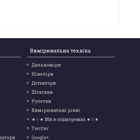
Вимірювальна техніка
Дальноміри
Нівеліри
Детектори
Штативи
Рулетки
Вимірювальні рівні
★☆★ Ми в соцмережах ★☆★
Twitter
ватори
Google+