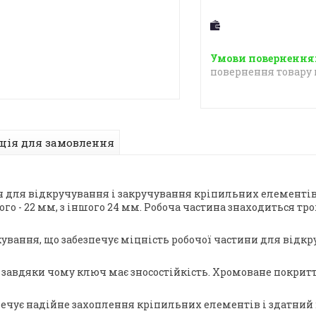
повернення товару 
ція для замовлення
ч для відкручування і закручування кріпильних елементів 
ого - 22 мм, з іншого 24 мм. Робоча частина знаходиться т
кування, що забезпечує міцність робочої частини для відк
завдяки чому ключ має зносостійкість. Хромоване покриття
печує надійне захоплення кріпильних елементів і здатний