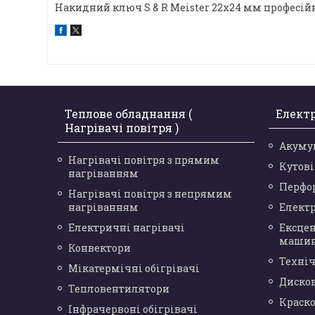
Накидний ключ S & R Meister 22х24 мм професійн
Теплове обладнання (
Елект
Нагрівачі повітря )
Акуму
Нагрівачі повітря з прямим
Кутов
нагріванням
Перфо
Нагрівачі повітря з непрямим
нагріванням
Елект
Електричні нагрівачі
Ексце
маши
Конвектори
Техніч
Мікатермічні обігрівачі
Диско
Тепловентилятори
Краск
Інфрачервоні обігрівачі