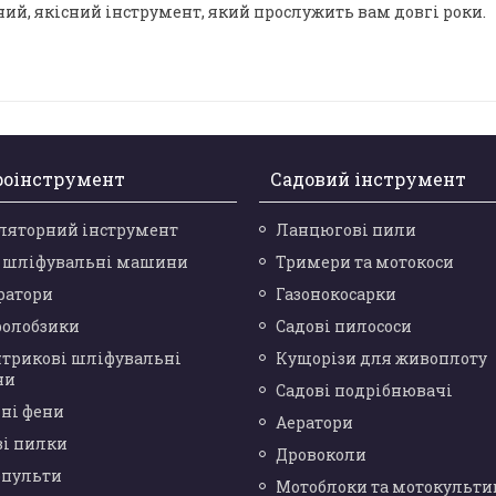
ий, якісний інструмент, який прослужить вам довгі роки.
роінструмент
Садовий інструмент
ляторний інструмент
Ланцюгові пили
і шліфувальні машини
Тримери та мотокоси
ратори
Газонокосарки
ролобзики
Садові пилососи
нтрикові шліфувальні
Кущорізи для живоплоту
ни
Садові подрібнювачі
ні фени
Аератори
ві пилки
Дровоколи
опульти
Мотоблоки та мотокульти