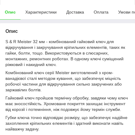
Опис
Характеристики
Доставка
Оплата
Умови п
Опис
S & R Meister 32 мм - комбінований гайковий ключ для
відкручування і закручування кріпильних елементів, таких як
гайки, болти, тощо. Використовуються в слюсарних,
монтажних, ремонтних роботах. В одному ключі суміщений
ріжковий і накидний ключ.
Комбінований ключ серії Meister виготовлений з хром-
ванадієвої сталі методом кування, що забезпечує міцність
робочої частини для відкручування сильно закручених або
заржавілих болтів.
Гайковий ключ пройшов термічну обробку, завдяки чому ключ
має зносостійкість. Хромоване покриття захищає інструмент
від корозії і потемніння, ніж подовжує йому термін служби.
Губки ключа точно відповідає розміру, що забезпечує надійне
захоплення кріпильних елементів і здатний виконати навіть
найважчу задачу.