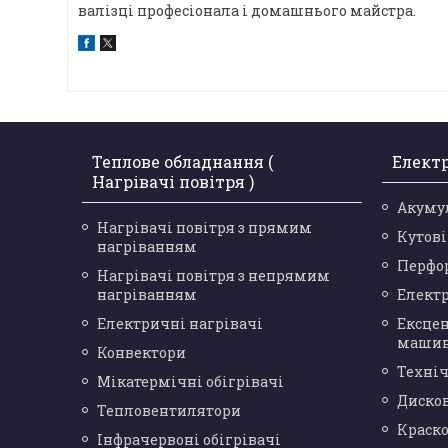
валізці професіонала і домашнього майстра.
Теплове обладнання (
Елект
Нагрівачі повітря )
Акуму
Нагрівачі повітря з прямим
Кутов
нагріванням
Перфо
Нагрівачі повітря з непрямим
нагріванням
Елект
Електричні нагрівачі
Ексце
маши
Конвектори
Техніч
Мікатермічні обігрівачі
Диско
Тепловентилятори
Краск
Інфрачервоні обігрівачі