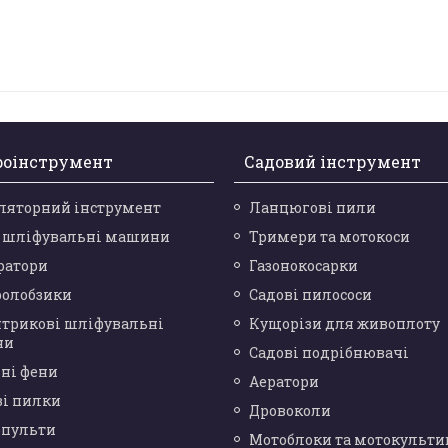
роінструмент
Садовий інструмент
ляторний інструмент
Ланцюгові пили
і шліфувальні машини
Тримери та мотокоси
ратори
Газонокосарки
ролобзики
Садові пилососи
нтрикові шліфувальні
Кущорізи для живоплоту
ни
Садові подрібнювачі
ні фени
Аератори
ві пилки
Дровоколи
опульти
Мотоблоки та мотокульти