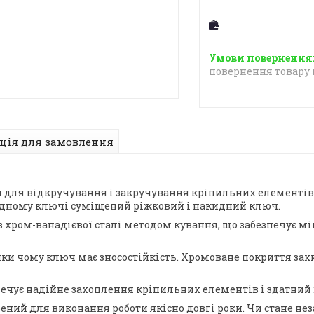
повернення товару 
ція для замовлення
ч для відкручування і закручування кріпильних елементів,
 одному ключі суміщений ріжковий і накидний ключ.
 хром-ванадієвої сталі методом кування, що забезпечує м
и чому ключ має зносостійкість. Хромоване покриття захи
печує надійне захоплення кріпильних елементів і здатний
рений для виконання роботи якісно довгі роки. Чи стане