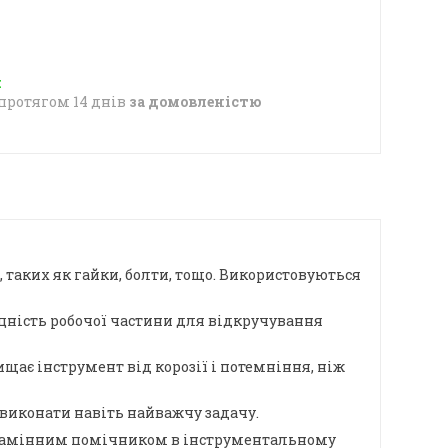
протягом 14 днів
за домовленістю
 таких як гайки, болти, тощо. Використовуються
іцність робочої частини для відкручування
щає інструмент від корозії і потемніння, ніж
 виконати навіть найважчу задачу.
 незамінним помічником в інструментальному