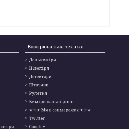
Вимірювальна техніка
Дальноміри
Нівеліри
Детектори
Штативи
Рулетки
Вимірювальні рівні
★☆★ Ми в соцмережах ★☆★
Twitter
ватори
Google+