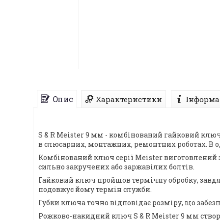
Опис
Характеристики
Інформа
S & R Meister 9 мм - комбінований гайковий клю
в слюсарних, монтажних, ремонтних роботах. В
Комбінований ключ серії Meister виготовлений з
сильно закручених або заржавілих болтів.
Гайковий ключ пройшов термічну обробку, завдяк
подовжує йому термін служби.
Губки ключа точно відповідає розміру, що забез
Рожково-накидний ключ S & R Meister 9 мм ство