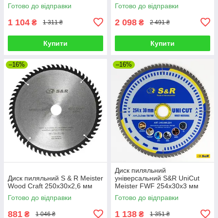
Готово до відправки
Готово до відправки
1 104
2 098
₴
₴
1 311 ₴
2 491 ₴
Купити
Купити
–16%
–16%
Диск пиляльний
Диск пиляльний S & R Meister
універсальний S&R UniCut
Wood Craft 250х30х2,6 мм
Meister FWF 254х30х3 мм
Готово до відправки
Готово до відправки
881
1 138
₴
₴
1 046 ₴
1 351 ₴