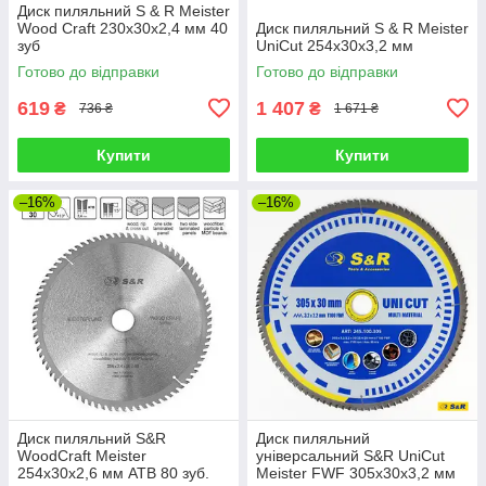
Диск пиляльний S & R Meister
Wood Craft 230x30x2,4 мм 40
Диск пиляльний S & R Meister
зуб
UniCut 254x30х3,2 мм
Готово до відправки
Готово до відправки
619
1 407
₴
₴
736 ₴
1 671 ₴
Купити
Купити
–16%
–16%
Диск пиляльний S&R
Диск пиляльний
WoodCraft Meister
універсальний S&R UniCut
254x30x2,6 мм АТВ 80 зуб.
Meister FWF 305х30х3,2 мм