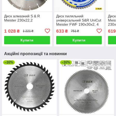
Диск алмазний S & R
Диск пиляльний
Диск
Meister 230x22,2
універсальний S&R UniCut
Meis
Meister FWF 190х30х2, 4
230x
мм
1 028
633
619
₴
₴
1 221 ₴
751 ₴
Купити
Купити
Акційні пропозиції та новинки
–16%
–16%