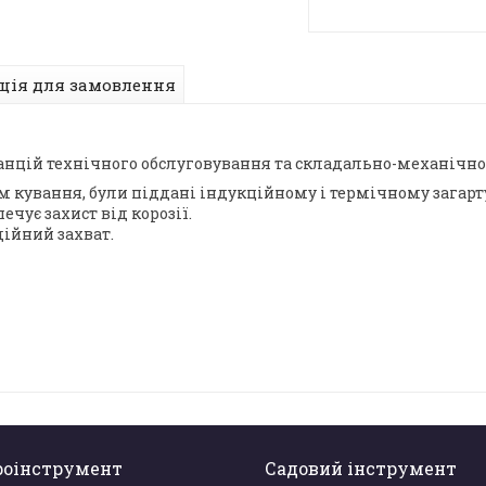
ція для замовлення
танцій технічного обслуговування та складально-механічн
ом кування, були піддані індукційному і термічному загар
чує захист від корозії.
дійний захват.
роінструмент
Садовий інструмент