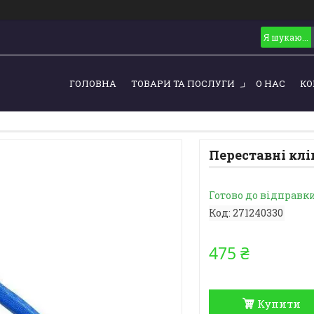
ГОЛОВНА
ТОВАРИ ТА ПОСЛУГИ
О НАС
КО
Переставні клі
Готово до відправк
Код:
271240330
475 ₴
Купити