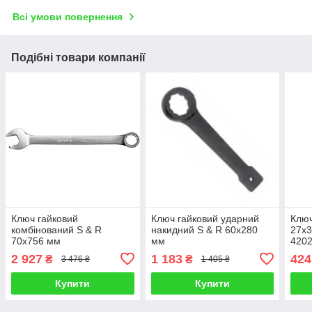
Всі умови повернення
Подібні товари компанії
Ключ гайковий
Ключ гайковий ударний
Ключ
комбінований S & R
накидний S & R 60х280
27х
70х756 мм
мм
420
2 927
1 183
424
₴
₴
3 476 ₴
1 405 ₴
Купити
Купити