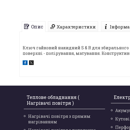
Опис
Характеристики
Інформа
Ключ гайковий накидний S & R для збирального м
поверхні - полірування, матування. Конструктивн
Теплове обладнання (
Елект
Нагрівачі повітря )
Акуму
Нагрівачі повітря з прямим
Кутов
нагріванням
Перфо