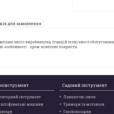
ція для замовлення
еханічного виробництва, станцій технічного обслуговуванн
і особливості - хром-нікелеве покриття.
роінструмент
Садовий інструмент
ляторний інструмент
Ланцюгові пили
і шліфувальні машини
Тримери та мотокоси
ратори
Газонокосарки