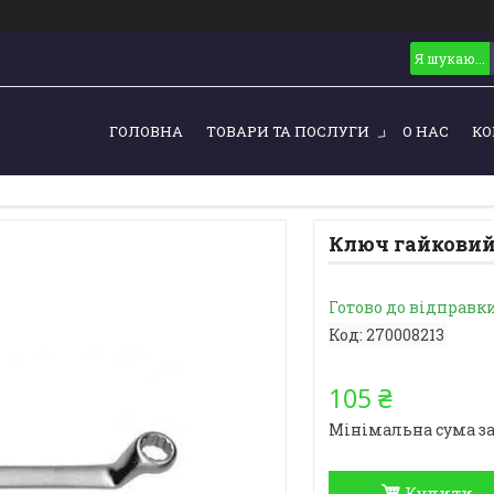
ГОЛОВНА
ТОВАРИ ТА ПОСЛУГИ
О НАС
КО
Ключ гайковий
Готово до відправк
Код:
270008213
105 ₴
Мінімальна сума за
Купити