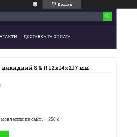
Кошик
НТАКТИ
ДОСТАВКА ТА ОПЛАТА
 накидний S & R 12х14х217 мм
и
мовлення на сайті — 250 ₴