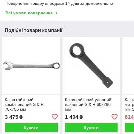
Повернення товару впродовж 14 днів за домовленістю
Всі умови повернення
Подібні товари компанії
Ключ гайковий
Ключ гайковий ударний
Ключ
комбінований S & R
накидний S & R 60х280
метр
70х756 мм
мм
мм 
FMM
3 475
1 404
614
₴
₴
Купити
Купити