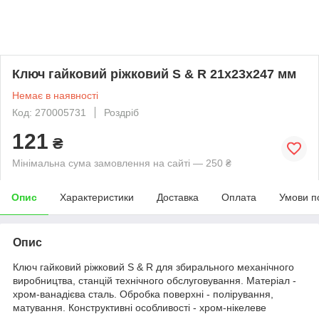
Ключ гайковий ріжковий S & R 21х23х247 мм
Немає в наявності
Код: 270005731
Роздріб
121
₴
Мінімальна сума замовлення на сайті — 250 ₴
Опис
Характеристики
Доставка
Оплата
Умови п
Опис
Ключ гайковий ріжковий S & R для збирального механічного
виробництва, станцій технічного обслуговування. Матеріал -
хром-ванадієва сталь. Обробка поверхні - полірування,
матування. Конструктивні особливості - хром-нікелеве