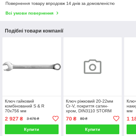
Повернення товару впродовж 14 днів за домовленістю
Всі умови повернення
Подібні товари компанії
Ключ гайковий
Ключ ріжковий 20-22мм
Ключ
комбінований S & R
Cr-V, покриття сатин-
наки
70х756 мм
хром, DIN3110 STORM
мм
INTERTOOL XT-1120
2 927
70
1 1
₴
₴
3 476 ₴
80 ₴
Купити
Купити