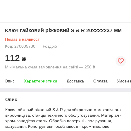
Ключ гайковий ріжковий S & R 20х22х237 мм
Немає в наявності
Код: 270005730
Роздріб
112
₴
Мінімальна сума замовлення на сайті — 250 ₴
Опис
Характеристики
Доставка
Оплата
Умови 
Опис
Ключ гайковий ріжковий S & R для збирального механічного
виробництва, станцій технічного обслуговування. Матеріал -
хром-ванадієва сталь. Обробка поверхні - полірування,
матування. Конструктивні особливості - хром-нікелеве