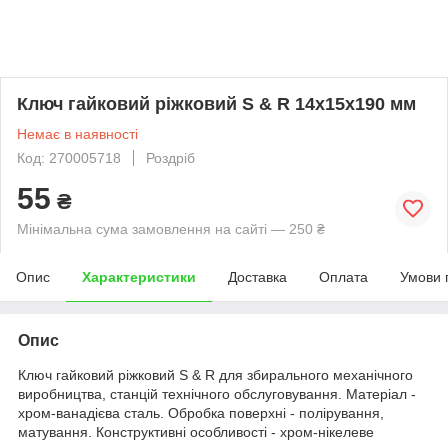
Ключ гайковий ріжковий S & R 14х15х190 мм
Немає в наявності
Код: 270005718
Роздріб
55
₴
Мінімальна сума замовлення на сайті — 250 ₴
Опис
Характеристики
Доставка
Оплата
Умови 
Опис
Ключ гайковий ріжковий S & R для збирального механічного
виробництва, станцій технічного обслуговування. Матеріал -
хром-ванадієва сталь. Обробка поверхні - полірування,
матування. Конструктивні особливості - хром-нікелеве