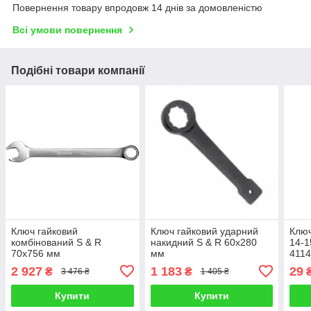
Повернення товару впродовж 14 днів за домовленістю
Всі умови повернення
Подібні товари компанії
Ключ гайковий
Ключ гайковий ударний
Ключ
комбінований S & R
накидний S & R 60х280
14-
70х756 мм
мм
411
2 927
1 183
29
₴
₴
3 476 ₴
1 405 ₴
Купити
Купити