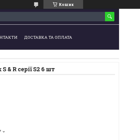
Кошик
НТАКТИ
ДОСТАВКА ТА ОПЛАТА
S & R серії S2 6 шт
7