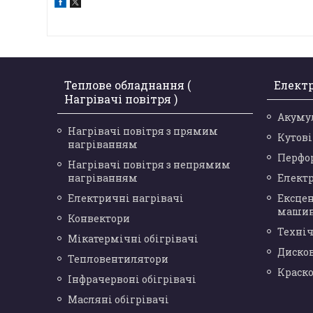
Теплове обладнання (
Елект
Нагрівачі повітря )
Акуму
Нагрівачі повітря з прямим
Кутов
нагріванням
Перфо
Нагрівачі повітря з непрямим
нагріванням
Елект
Електричні нагрівачі
Ексце
маши
Конвектори
Техніч
Мікатермічні обігрівачі
Диско
Тепловентилятори
Краск
Інфрачервоні обігрівачі
Масляні обігрівачі