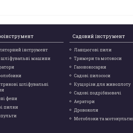
роінструмент
Садовий інструмент
ляторний інструмент
Ланцюгові пили
і шліфувальні машини
Тримери та мотокоси
ратори
Газонокосарки
ролобзики
Садові пилососи
нтрикові шліфувальні
Кущорізи для живоплоту
ни
Садові подрібнювачі
ні фени
Аератори
ві пилки
Дровоколи
опульти
Мотоблоки та мотокульти