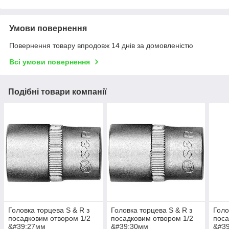
Умови повернення
Повернення товару впродовж 14 днів за домовленістю
Всі умови повернення
Подібні товари компанії
Головка торцева S & R з
Головка торцева S & R з
Голо
посадковим отвором 1/2
посадковим отвором 1/2
поса
&#39;27мм
&#39;30мм
&#3