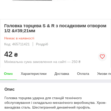
Головка торцева S & R з посадковим отвором
1/2 &#39;21мм
Немає в наявності
Код: 465711421
Роздріб
42
₴
Мінімальна сума замовлення на сайті — 250 ₴
Опис
Характеристики
Доставка
Оплата
Умови п
Опис
Головка торцева ударна для станцій технічного
обслуговування і складально-механічного виробництва. Хром-
ванадієва сталь. Шестигранний динамічний профіль.