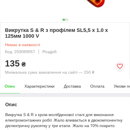
Викрутка S & R з профілем SL5,5 х 1.0 x
125мм 1000 V
Немає в наявності
Код: 250089057
Роздріб
135
₴
Мінімальна сума замовлення на сайті — 250 ₴
Опис
Характеристики
Доставка
Оплата
Умови п
Опис
Викрутка S & R з хром-молібденової сталі для виконання
електромонтажних робіт. Жало вливається в двокомпонентну
діелектричну рукоятку у три етапи. Жало на 70% покрито