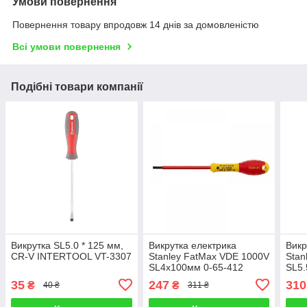
Умови повернення
Повернення товару впродовж 14 днів за домовленістю
Всі умови повернення
Подібні товари компанії
Викрутка SL5.0 * 125 мм,
Викрутка електрика
Викр
CR-V INTERTOOL VT-3307
Stanley FatMax VDE 1000V
Stan
SL4х100мм 0-65-412
SL5.
35
247
310
₴
₴
40 ₴
311 ₴