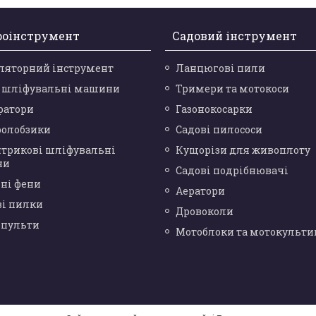
роінструмент
Садовий інструмент
ляторний інструмент
Ланцюгові пили
і шліфувальні машини
Тримери та мотокоси
ратори
Газонокосарки
ролобзики
Садові пилососи
нтрикові шліфувальні
Кущорізи для живоплоту
ни
Садові подрібнювачі
ні фени
Аератори
ві пилки
Дровоколи
опульти
Мотоблоки та мотокульти