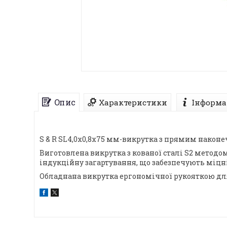
Опис
Характеристики
Інформа
S & R SL4,0х0,8х75 мм-викрутка з прямим нако
Виготовлена викрутка з кованої сталі S2 методом
індукційну загартування, що забезпечують міцні
Обладнана викрутка ергономічної рукояткою для 