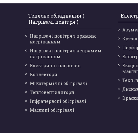
Теплове обладнання (
Елект
Нагрівачі повітря )
Акуму
Нагрівачі повітря з прямим
Кутов
нагріванням
Перфо
Нагрівачі повітря з непрямим
нагріванням
Елект
Електричні нагрівачі
Ексце
маши
Конвектори
Техніч
Мікатермічні обігрівачі
Диско
Тепловентилятори
Краск
Інфрачервоні обігрівачі
Масляні обігрівачі