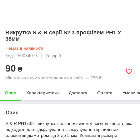
Викрутка S & R серії S2 з профілем PH1 х
38мм
Немає в наявності
Код: 250084075
Роздріб
90
₴
Мінімальна сума замовлення на сайті — 250 ₴
Опис
Характеристики
Доставка
Оплата
Умови п
Опис
S & R PH1х38 - викрутка з наконечником у вигляді хреста, яка
підходить для відкручування і закручування кріпильних
елементів діаметром від 2 до 3 мм. Компактні розміри