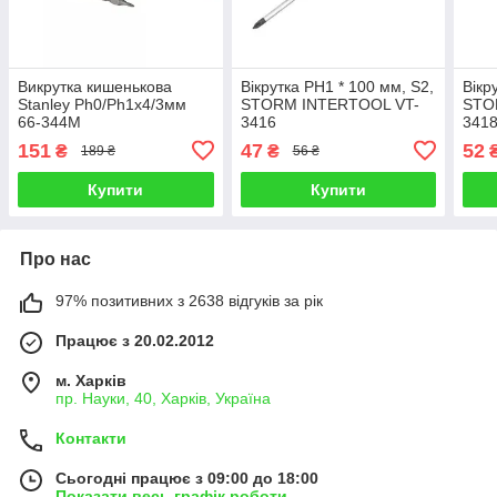
Викрутка кишенькова
Вікрутка PH1 * 100 мм, S2,
Вікр
Stanley Ph0/Рһ1х4/3мм
STORM INTERTOOL VT-
STO
66-344M
3416
341
151
47
52
₴
₴
189 ₴
56 ₴
Купити
Купити
Про нас
97% позитивних з 2638 відгуків за рік
Працює з 20.02.2012
м. Харків
пр. Науки, 40, Харків, Україна
Контакти
Сьогодні працює з 09:00 до 18:00
Показати весь графік роботи