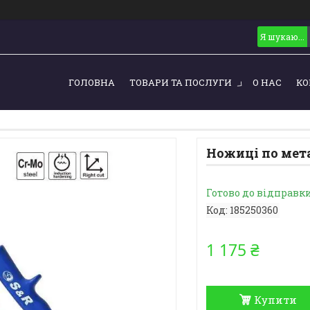
ГОЛОВНА
ТОВАРИ ТА ПОСЛУГИ
О НАС
КО
Ножиці по мета
Готово до відправк
Код:
185250360
1 175 ₴
Купити