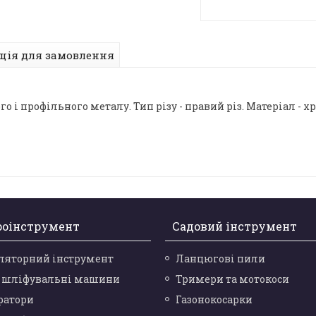
ція для замовлення
го і профільного металу. Тип різу - правий різ. Матеріал - 
роінструмент
Садовий інструмент
ляторний інструмент
Ланцюгові пили
і шліфувальні машини
Тримери та мотокоси
ратори
Газонокосарки