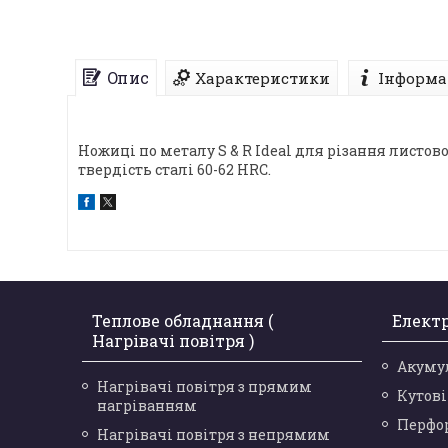
Опис
Характеристики
Інформа
Ножиці по металу S & R Ideal для різання листово
твердість сталі 60-62 HRC.
Теплове обладнання (
Елект
Нагрівачі повітря )
Акуму
Нагрівачі повітря з прямим
Кутов
нагріванням
Перфо
Нагрівачі повітря з непрямим