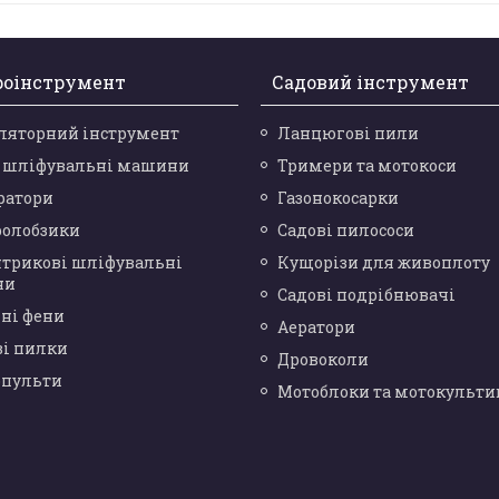
роінструмент
Садовий інструмент
ляторний інструмент
Ланцюгові пили
і шліфувальні машини
Тримери та мотокоси
ратори
Газонокосарки
ролобзики
Садові пилососи
нтрикові шліфувальні
Кущорізи для живоплоту
ни
Садові подрібнювачі
ні фени
Аератори
ві пилки
Дровоколи
опульти
Мотоблоки та мотокульти