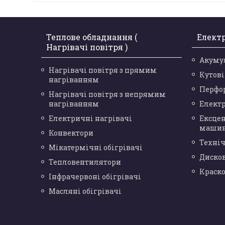
Теплове обладнання (
Елект
Нагрівачі повітря )
Акуму
Нагрівачі повітря з прямим
Кутов
нагріванням
Перфо
Нагрівачі повітря з непрямим
нагріванням
Елект
Електричні нагрівачі
Ексце
маши
Конвектори
Техніч
Мікатермічні обігрівачі
Диско
Тепловентилятори
Краск
Інфрачервоні обігрівачі
Масляні обігрівачі