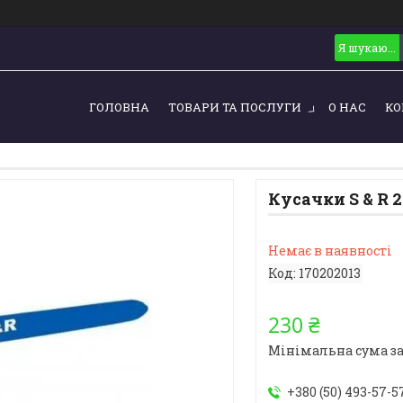
ГОЛОВНА
ТОВАРИ ТА ПОСЛУГИ
О НАС
КО
Кусачки S & R 
Немає в наявності
Код:
170202013
230 ₴
Мінімальна сума за
+380 (50) 493-57-5