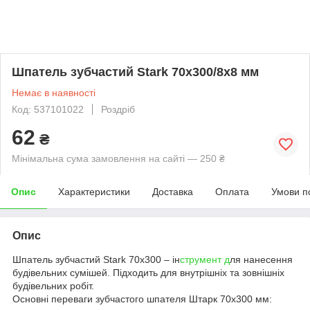
Шпатель зубчастий Stark 70х300/8х8 мм
Немає в наявності
Код: 537101022
Роздріб
62
₴
Мінімальна сума замовлення на сайті — 250 ₴
Опис
Характеристики
Доставка
Оплата
Умови п
Опис
Шпатель зубчастий Stark 70х300 – ін
струмент д
ля нанесення
будівельних сумішей. Підходить для внутрішніх та зовнішніх
будівельних робіт.
Основні переваги зубчастого шпателя Штарк 70х300 мм: