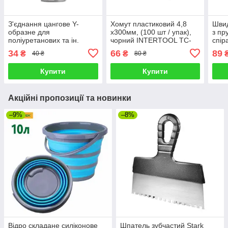
З'єднання цангове Y-
Хомут пластиковий 4,8
Швид
образне для
x300мм, (100 шт / упак),
з пр
поліуретанових та ін.
чорний INTERTOOL TC-
спір
шлангів 8х8мм, 1/2
4831
шлан
34
66
89
₴
₴
40 ₴
80 ₴
"нар.різьба INTERTOOL
INT
PT-2387
Купити
Купити
Акційні пропозиції та новинки
–9%
–8%
Відро складане силіконове
Шпатель зубчастий Stark